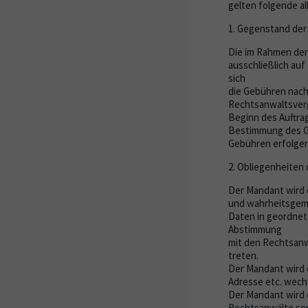
gelten folgende 
1. Gegenstand der 
Die im Rahmen der
ausschließlich au
sich
die Gebühren nac
Rechtsanwaltsverg
Beginn des Auftra
Bestimmung des Ge
Gebühren erfolgen
2. Obliegenheiten
Der Mandant wird 
und wahrheitsgema
Daten in geordnet
Abstimmung
mit den Rechtsanwa
treten.
Der Mandant wird d
Adresse etc. wechs
Der Mandant wird d
Rechtsanwälte sor