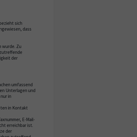
bezieht sich
ingewiesen, dass
n wurde. Zu
 zutreffende
gkeit der
tsachen umfassend
den Unterlagen und
nur in
gten in Kontakt
Faxnummer, E-Mail-
ht erreichbar ist.
tze der
ngaben zutreffend