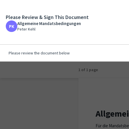
Please Review & Sign This Document
Allgemeine Mandat
Allgemeine Mandatsbedingungen
Peter Kehl
Peter Kehl
Please review the document below
1 of 1 page
Allgeme
Für die Mandatsb