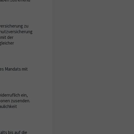
versicherung zu
chutzversicherung
 mit der
gleicher
des Mandats mit
iderruflich ein,
tionen zusenden.
ulichkeit
ts bis auf die