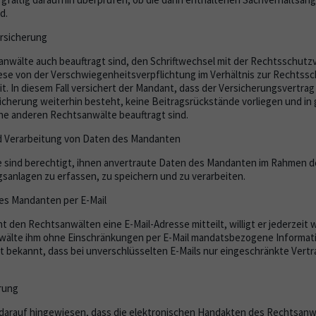
d.
rsicherung
anwälte auch beauftragt sind, den Schriftwechsel mit der Rechtsschutz
iese von der Verschwiegenheitsverpflichtung im Verhältnis zur Rechtss
eit. In diesem Fall versichert der Mandant, dass der Versicherungsvertrag
herung weiterhin besteht, keine Beitragsrückstände vorliegen und in 
ne anderen Rechtsanwälte beauftragt sind.
d Verarbeitung von Daten des Mandanten
e sind berechtigt, ihnen anvertraute Daten des Mandanten im Rahmen 
sanlagen zu erfassen, zu speichern und zu verarbeiten.
des Mandanten per E-Mail
 den Rechtsanwälten eine E-Mail-Adresse mitteilt, willigt er jederzeit w
wälte ihm ohne Einschränkungen per E-Mail mandatsbezogene Informa
bekannt, dass bei unverschlüsselten E-Mails nur eingeschränkte Vertra
rung
darauf hingewiesen, dass die elektronischen Handakten des Rechtsanwal