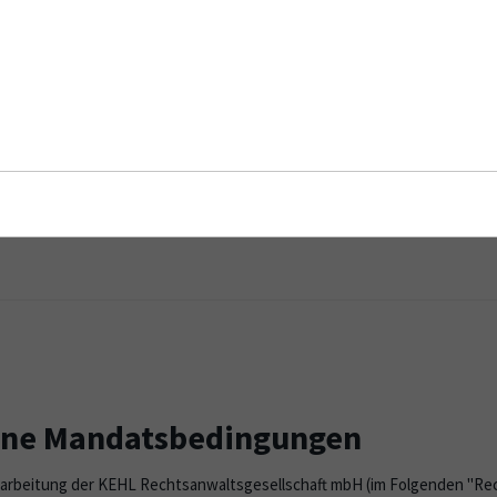
sbedingungen
ine Mandatsbedingungen
earbeitung der KEHL Rechtsanwaltsgesellschaft mbH (im Folgenden "Rec