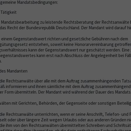
allgemeine Mandatsbedingungen:
Tätigkeit
 Mandatsbearbeitung zu leistende Rechtsberatung der Rechtsanwälte 
f das Recht der Bundesrepublik Deutschland. Der Mandant wird darauf h
h einem Gegenstandswert richten und gesetzliche Gebühren nach dem
ütungsgesetz entstehen, soweit keine Honorarvereinbarung getroffe
gsverhältnisses kann der Gegenstandswert nur geschätzt werden. Eine
genstandswertes kann erst nach Abschluss der Angelegenheit bei Fälli
.
 des Mandanten
die Rechtsanwälte über alle mit dem Auftrag zusammenhängenden Ta
̈ß informieren und ihnen sämtliche mit dem Auftrag zusammenhängen
er Form übermitteln. Der Mandant wird während der Dauer des Mandats 
̈lten mit Gerichten, Behörden, der Gegenseite oder sonstigen Beteili
ie Rechtsanwälte unterrichten, wenn er seine Anschrift, Telefon- und 
elt oder über längere Zeit wegen Urlaubs oder aus anderen Gründen nic
ie ihm von den Rechtsanwälten übermittelten Schreiben und Schriftsä
gfältig daraufhin überprüfen, ob die darin enthaltenen Sachverhaltsa