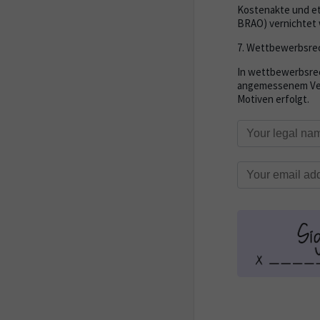
Kostenakte und etw
BRAO) vernichtet w
7. Wettbewerbsrec
In wettbewerbsrec
angemessenem Verha
Motiven erfolgt.