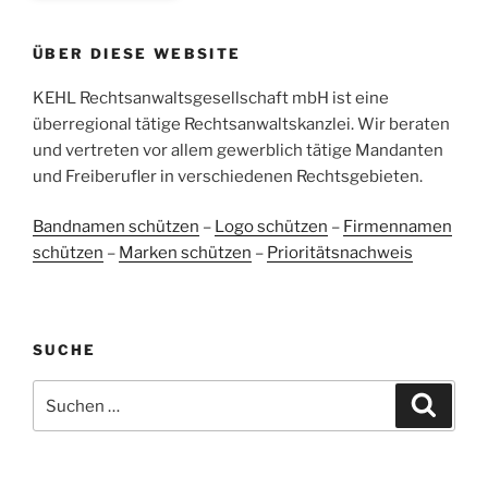
ProvenExpert.com
5,00
/
4,96
ÜBER DIESE WEBSITE
38
107
Bewertungen auf
KEHL Rechtsanwaltsgesellschaft mbH ist eine
2
Bewertungen von
ProvenExpert.com
anderen Quellen
überregional tätige Rechtsanwaltskanzlei. Wir beraten
und vertreten vor allem gewerblich tätige Mandanten
Blick aufs ProvenExpert-Profil werfen
und Freiberufler in verschiedenen Rechtsgebieten.
05.06.2026
Bandnamen schützen
–
Logo schützen
–
Firmennamen
schützen
–
Marken schützen
–
Prioritätsnachweis
SUCHE
Suchen
Suche
nach: