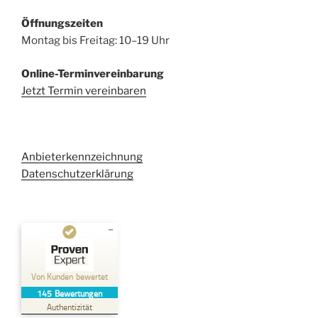
Öffnungszeiten
Montag bis Freitag: 10–19 Uhr
Online-Terminvereinbarung
Jetzt Termin vereinbaren
Anbieterkennzeichnung
Datenschutzerklärung
Kundenbewertungen und Erfahrungen zu
Kehl Rechtsanwaltsgesellschaft mbH
Von Kunden bewertet
145
Bewertungen
SEHR GUT
%
100
Authentizität
Empfehlungen auf