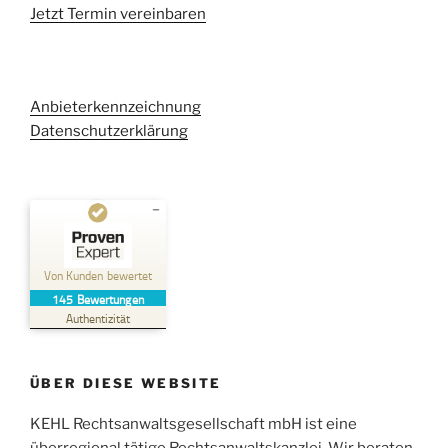
Jetzt Termin vereinbaren
Anbieterkennzeichnung
Datenschutzerklärung
Kundenbewertungen und Erfahrungen zu
Kehl Rechtsanwaltsgesellschaft mbH
Von Kunden bewertet
145
Bewertungen
SEHR GUT
%
100
Authentizität
Empfehlungen auf
ProvenExpert.com
5,00
/
4,96
ÜBER DIESE WEBSITE
38
107
Bewertungen auf
KEHL Rechtsanwaltsgesellschaft mbH ist eine
2
Bewertungen von
ProvenExpert.com
anderen Quellen
überregional tätige Rechtsanwaltskanzlei. Wir beraten