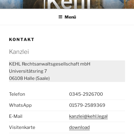
Zum
KEHL
Rechtsanwaltsgesellschaft mbH
Inhalt
Menü
springen
KONTAKT
Kanzlei
KEHL Rechtsanwaltsgesellschaft mbH
Universitätsring 7
06108 Halle (Saale)
Telefon
0345-2926700
WhatsApp
01579-2589369
E-Mail
kanzlei@kehl.legal
Visitenkarte
download