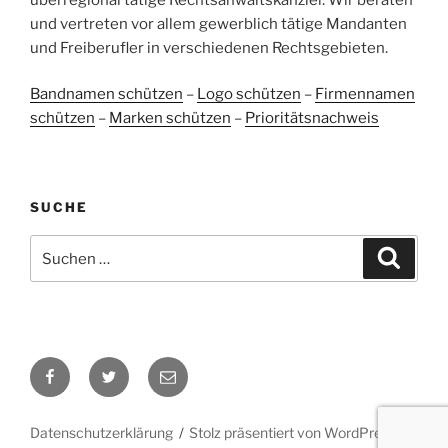
und vertreten vor allem gewerblich tätige Mandanten
Blick aufs ProvenExpert-Profil werfen
und Freiberufler in verschiedenen Rechtsgebieten.
05.06.2026
Bandnamen schützen
–
Logo schützen
–
Firmennamen
schützen
–
Marken schützen
–
Prioritätsnachweis
SUCHE
Suchen
Suche
nach:
Facebook
Twitter
E-
Mail
Datenschutzerklärung
Stolz präsentiert von WordPress