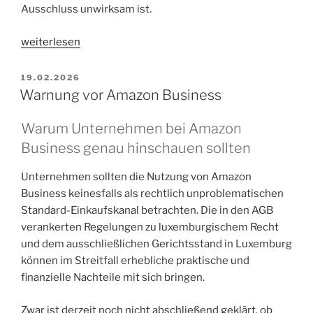
Ausschluss unwirksam ist.
„Wenn
weiterlesen
ein
Berufsverband
VERÖFFENTLICHT
19.02.2026
AM
faktisch
Warnung vor Amazon Business
ein
Monopol
Warum Unternehmen bei Amazon
ist“
Business genau hinschauen sollten
Unternehmen sollten die Nutzung von Amazon
Business keinesfalls als rechtlich unproblematischen
Standard-Einkaufskanal betrachten. Die in den AGB
verankerten Regelungen zu luxemburgischem Recht
und dem ausschließlichen Gerichtsstand in Luxemburg
können im Streitfall erhebliche praktische und
finanzielle Nachteile mit sich bringen.
Zwar ist derzeit noch nicht abschließend geklärt, ob