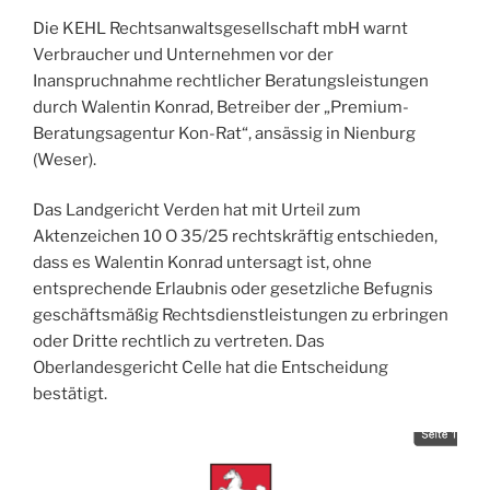
jetzt
Die KEHL Rechtsanwaltsgesellschaft mbH warnt
wissen
Verbraucher und Unternehmen vor der
müssen
Inanspruchnahme rechtlicher Beratungsleistungen
–
durch Walentin Konrad, Betreiber der „Premium-
und
Beratungsagentur Kon-Rat“, ansässig in Nienburg
warum
(Weser).
exlega
nicht
Das Landgericht Verden hat mit Urteil zum
betroffen
Aktenzeichen 10 O 35/25 rechtskräftig entschieden,
ist“
dass es Walentin Konrad untersagt ist, ohne
entsprechende Erlaubnis oder gesetzliche Befugnis
geschäftsmäßig Rechtsdienstleistungen zu erbringen
oder Dritte rechtlich zu vertreten. Das
Oberlandesgericht Celle hat die Entscheidung
bestätigt.