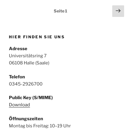
Vertreter
Seitennummerierung
Näch
Seite
1
wegen
Seit
der
Datenexport
Beiträge
–
was
HIER FINDEN SIE UNS
steckt
dahinter?“
Adresse
Universitätsring 7
06108 Halle (Saale)
Telefon
0345-2926700
Public Key (S/MIME)
Download
Öffnungszeiten
Montag bis Freitag: 10–19 Uhr