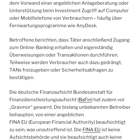
zur
dem Vorwand einer angeblichen Anlageberatung oder
Übertragung
Unterstützung beim Investment Zugriff auf Computer
von
oder Mobiltelefone von Verbrauchern – häufig über
DATEV-
Fernwartungsprogramme wie AnyDesk.
Buchhaltungsdaten“
Betroffene berichten, dass Täter anschließend Zugang
zum Online-Banking erhalten und eigenständig
Überweisungen oder Transaktionen durchführen.
Teilweise werden Verbraucher auch dazu gedrängt,
TANs freizugeben oder Sicherheitsabfragen zu
bestätigen.
Die deutsche Finanzaufsicht Bundesanstalt für
Finanzdienstleistungsaufsicht (
BaFin
) hat zudem vor
„Gravmor“ gewarnt. Die bislang unbekannten Betreiber
behaupten, von einer angeblichen
FINA EU (European Financial Authority) beaufsichtigt
zu sein, was unzutreffend ist. Die
FINA EU
ist keine
Aufsichtsbehörde und sie beaufsichtigt auch keine