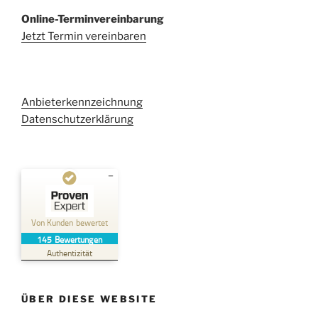
Online-Terminvereinbarung
Jetzt Termin vereinbaren
Anbieterkennzeichnung
Datenschutzerklärung
Kundenbewertungen und Erfahrungen zu
Kehl Rechtsanwaltsgesellschaft mbH
Von Kunden bewertet
145
Bewertungen
SEHR GUT
%
100
Authentizität
Empfehlungen auf
ProvenExpert.com
5,00
/
4,96
ÜBER DIESE WEBSITE
38
107