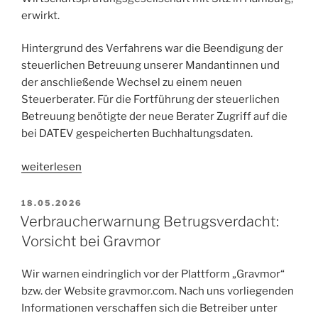
erwirkt.
Hintergrund des Verfahrens war die Beendigung der
steuerlichen Betreuung unserer Mandantinnen und
der anschließende Wechsel zu einem neuen
Steuerberater. Für die Fortführung der steuerlichen
Betreuung benötigte der neue Berater Zugriff auf die
bei DATEV gespeicherten Buchhaltungsdaten.
„Einstweilige
weiterlesen
Verfügung
gegen
VERÖFFENTLICHT
18.05.2026
AM
EGIDO
Verbraucherwarnung Betrugsverdacht:
GmbH:
Vorsicht bei Gravmor
Landgericht
Hamburg
Wir warnen eindringlich vor der Plattform „Gravmor“
verpflichtet
bzw. der Website gravmor.com. Nach uns vorliegenden
Steuerberatungsgesellschaft
Informationen verschaffen sich die Betreiber unter