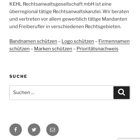
Bewertungen auf
KEHL Rechtsanwaltsgesellschaft mbH ist eine
2
Bewertungen von
ProvenExpert.com
anderen Quellen
überregional tätige Rechtsanwaltskanzlei. Wir beraten
und vertreten vor allem gewerblich tätige Mandanten
Blick aufs ProvenExpert-Profil werfen
und Freiberufler in verschiedenen Rechtsgebieten.
05.06.2026
Bandnamen schützen
–
Logo schützen
–
Firmennamen
schützen
–
Marken schützen
–
Prioritätsnachweis
SUCHE
Suchen
Suche
nach:
Facebook
Twitter
E-
Mail