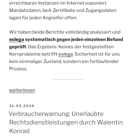
erreichbaren Instanzen im Internet exponiert.
Mandatsdaten, beA-Zertifikate und Zugangsdaten
lagen für jeden Angreifer offen.
Wir haben beide Berichte vollständig analysiert und
exlega
systematisch gegen jeden einzelnen Befund
geprüft
. Das Ergebnis: Keines der festgestellten
Kernprobleme betrifft
exlega
. Sicherheit ist für uns
kein einmaliger Zustand, sondern ein fortlaufender
Prozess.
„Sicherheitslücken
weiterlesen
in
RA-
VERÖFFENTLICHT
31.03.2026
AM
MICRO
Verbraucherwarnung: Unerlaubte
Essentials:
Rechtsdienstleistungen durch Walentin
Was
Konrad
Kanzleien