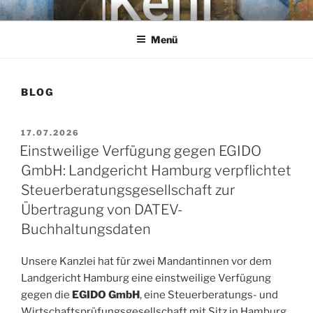
Zum
KEHL
Rechtsanwaltsgesellschaft mbH
Inhalt
Menü
springen
BLOG
VERÖFFENTLICHT
17.07.2026
AM
Einstweilige Verfügung gegen EGIDO
GmbH: Landgericht Hamburg verpflichtet
Steuerberatungsgesellschaft zur
Übertragung von DATEV-
Buchhaltungsdaten
Unsere Kanzlei hat für zwei Mandantinnen vor dem
Landgericht Hamburg eine einstweilige Verfügung
gegen die
EGIDO GmbH
, eine Steuerberatungs- und
Wirtschaftsprüfungsgesellschaft mit Sitz in Hamburg,