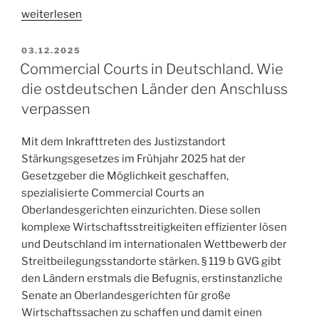
„Warnung
weiterlesen
vor
Scam:
VERÖFFENTLICHT
03.12.2025
AM
Angebliches
Commercial Courts in Deutschland. Wie
„Schiedsgericht
die ostdeutschen Länder den Anschluss
gemäß
verpassen
den
Genfer
Mit dem Inkrafttreten des Justizstandort
Abkommen
Stärkungsgesetzes im Frühjahr 2025 hat der
von
Gesetzgeber die Möglichkeit geschaffen,
1949““
spezialisierte Commercial Courts an
Oberlandesgerichten einzurichten. Diese sollen
komplexe Wirtschaftsstreitigkeiten effizienter lösen
und Deutschland im internationalen Wettbewerb der
Streitbeilegungsstandorte stärken. § 119 b GVG gibt
den Ländern erstmals die Befugnis, erstinstanzliche
Senate an Oberlandesgerichten für große
Wirtschaftssachen zu schaffen und damit einen