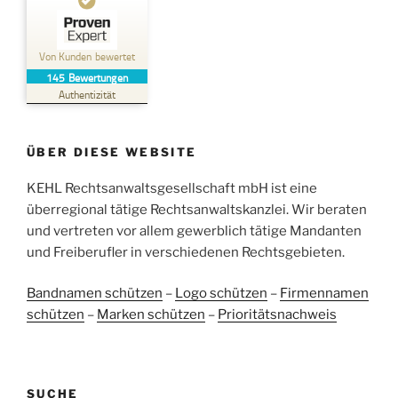
Kundenbewertungen und Erfahrungen zu
Kehl Rechtsanwaltsgesellschaft mbH
Von Kunden bewertet
145
Bewertungen
SEHR GUT
%
100
Authentizität
Empfehlungen auf
ProvenExpert.com
5,00
/
4,96
ÜBER DIESE WEBSITE
38
107
Bewertungen auf
KEHL Rechtsanwaltsgesellschaft mbH ist eine
2
Bewertungen von
ProvenExpert.com
anderen Quellen
überregional tätige Rechtsanwaltskanzlei. Wir beraten
und vertreten vor allem gewerblich tätige Mandanten
Blick aufs ProvenExpert-Profil werfen
und Freiberufler in verschiedenen Rechtsgebieten.
05.06.2026
Bandnamen schützen
–
Logo schützen
–
Firmennamen
schützen
–
Marken schützen
–
Prioritätsnachweis
SUCHE