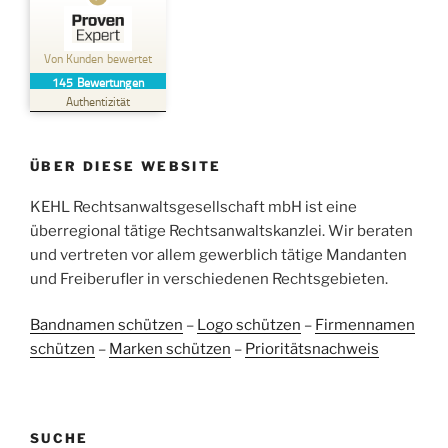
Kundenbewertungen und Erfahrungen zu
Kehl Rechtsanwaltsgesellschaft mbH
Von Kunden bewertet
145
Bewertungen
SEHR GUT
%
100
Authentizität
Empfehlungen auf
ProvenExpert.com
5,00
/
4,96
ÜBER DIESE WEBSITE
38
107
Bewertungen auf
KEHL Rechtsanwaltsgesellschaft mbH ist eine
2
Bewertungen von
ProvenExpert.com
anderen Quellen
überregional tätige Rechtsanwaltskanzlei. Wir beraten
und vertreten vor allem gewerblich tätige Mandanten
Blick aufs ProvenExpert-Profil werfen
und Freiberufler in verschiedenen Rechtsgebieten.
05.06.2026
Bandnamen schützen
–
Logo schützen
–
Firmennamen
schützen
–
Marken schützen
–
Prioritätsnachweis
SUCHE