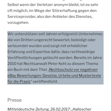
Selbst wenn der Verletzer anonym bleibt, ist es sehr
oft möglich, im Wege der Störerhaftung gegen den
Serviceprovider, also den Anbieter des Dienstes,
vorzugehen.
Wir unterstützen seit Jahren erfolgreich Unternehmer,
die von Dritten ungerecht bewertet, beleidigt oder
verleumdet wurden und sorgt mit erheblicher
Erfahrung und Expertise dafür, dass rechtswidrige
Veröffentlichungen gelöscht werden. Bereits im Jahre
2010 hat Rechtsanwalt Peter Kehl zu diesem Thema
ein Buch mit dem Titel „
Rechtsschutz vor negativen
eBay Bewertungen: Gesetze, Urteile und Mustertexte
für die Praxis
“ veröffentlicht.
Presse
Mitteldeutsche Zeitung, 26.02.2017: „Hallescher