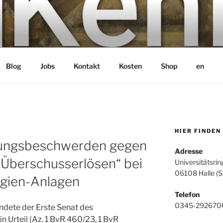
bH
Blog
Jobs
Kontakt
Kosten
Shop
en
HIER FINDEN
sungsbeschwerden gegen
Adresse
Überschusserlösen“ bei
Universitätsrin
06108 Halle (S
gien-Anlagen
Telefon
0345-292670
ete der Erste Senat des
 Urteil (Az. 1 BvR 460/23, 1 BvR