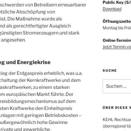
Public Key (S
eschwerden von Betreibern erneuerbarer
Download
etzliche Abschöpfung von
ist. Die Maßnahme wurde als
Öffnungszeite
d als gerechtfertigter Ausgleich
Montag bis Fre
ünstigten Stromerzeugern und stark
 angesehen.
Online-Termin
Jetzt Termin v
eg und Energiekrise
SUCHE
ieg der Erdgaspreis erheblich, was u.a.
chaltung der Kernkraftwerke und dem
Suchen
 Gaskraftwerken, zu einem starken
nach:
em europäischen Markt führte. Der
 Preisbildungsmechanismus auf dem
sten Kraftwerke den Einheitspreis
ÜBER DIESE 
Anlagen mit geringen Betriebskosten –
KEHL Rechtsanw
 außergewöhnlich hohe Gewinne
überregional tä
 private und gewerbliche