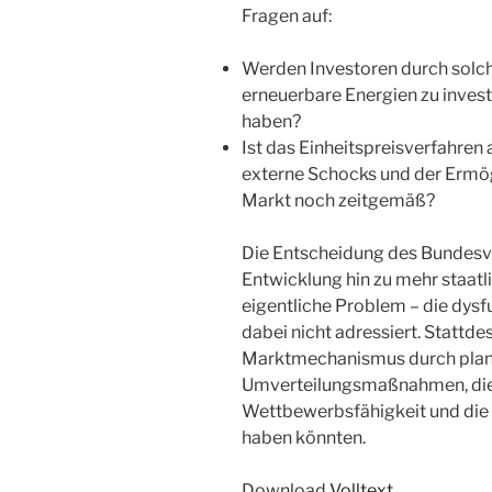
Fragen auf:
Werden Investoren durch solche
erneuerbare Energien zu invest
haben?
Ist das Einheitspreisverfahren 
externe Schocks und der Ermögl
Markt noch zeitgemäß?
Die Entscheidung des Bundesve
Entwicklung hin zu mehr staat
eigentliche Problem – die dysf
dabei nicht adressiert. Stattd
Marktmechanismus durch planw
Umverteilungsmaßnahmen, die l
Wettbewerbsfähigkeit und die
haben könnten.
Download
Volltext