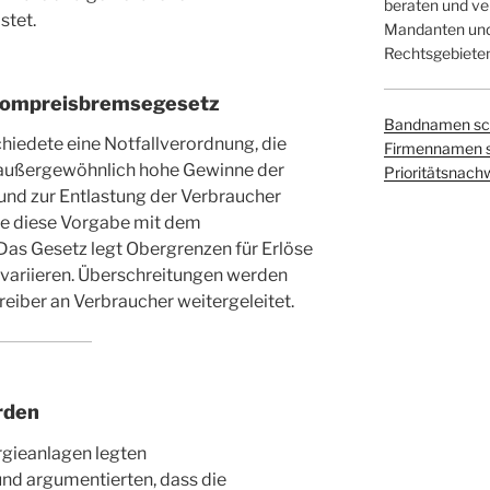
beraten und ver
stet.
Mandanten und 
Rechtsgebieten
trompreisbremsegesetz
Bandnamen sc
hiedete eine Notfallverordnung, die
Firmennamen 
, außergewöhnlich hohe Gewinne der
Prioritätsnach
nd zur Entlastung der Verbraucher
te diese Vorgabe mit dem
as Gesetz legt Obergrenzen für Erlöse
t variieren. Überschreitungen werden
eiber an Verbraucher weitergeleitet.
rden
rgieanlagen legten
nd argumentierten, dass die