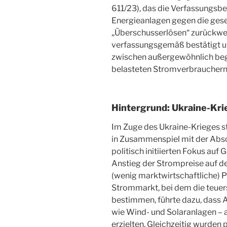
611/23), das die Verfassungsb
Energieanlagen gegen die ges
„Überschusserlösen“ zurückwe
verfassungsgemäß bestätigt un
zwischen außergewöhnlich beg
belasteten Stromverbrauchern
Hintergrund: Ukraine-Kri
Im Zuge des Ukraine-Krieges st
in Zusammenspiel mit der Abs
politisch initiierten Fokus auf
Anstieg der Strompreise auf d
(wenig marktwirtschaftliche)
Strommarkt, bei dem die teuer
bestimmen, führte dazu, dass 
wie Wind- und Solaranlagen –
erzielten. Gleichzeitig wurden