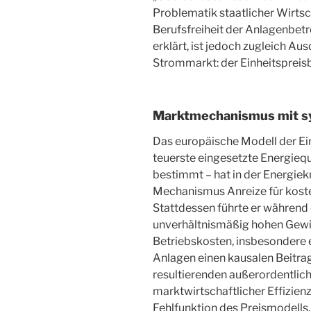
Problematik staatlicher Wirtsch
Berufsfreiheit der Anlagenbet
erklärt, ist jedoch zugleich A
Strommarkt: der Einheitspreisb
Marktmechanismus mit s
Das europäische Modell der Ein
teuerste eingesetzte Energiequ
bestimmt – hat in der Energiekr
Mechanismus Anreize für koste
Stattdessen führte er während
unverhältnismäßig hohen Gewi
Betriebskosten, insbesondere 
Anlagen einen kausalen Beitrag
resultierenden außerordentlic
marktwirtschaftlicher Effizien
Fehlfunktion des Preismodells.