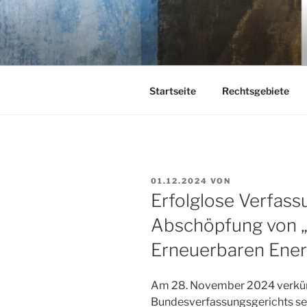
Zum
Inhalt
KEHL
springen
Rechtsanwaltsgesellschaft m
Startseite
Rechtsgebiete
VERÖFFENTLICHT
01.12.2024
VON
AM
Erfolglose Verfas
Abschöpfung von „
Erneuerbaren Ener
Am 28. November 2024 verkünd
Bundesverfassungsgerichts sein