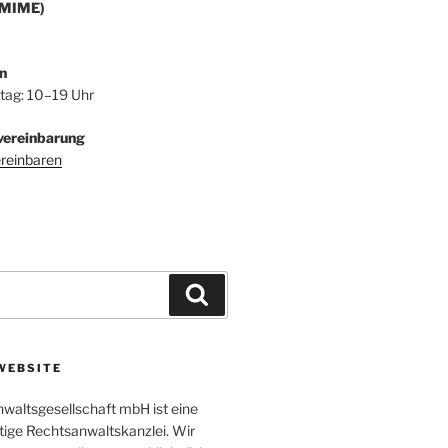
/MIME)
n
itag: 10–19 Uhr
vereinbarung
ereinbaren
Suchen
WEBSITE
altsgesellschaft mbH ist eine
tige Rechtsanwaltskanzlei. Wir