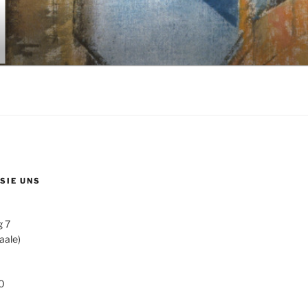
 SIE UNS
g 7
aale)
0