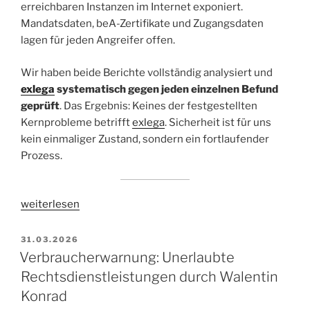
erreichbaren Instanzen im Internet exponiert.
Mandatsdaten, beA-Zertifikate und Zugangsdaten
lagen für jeden Angreifer offen.
Wir haben beide Berichte vollständig analysiert und
exlega
systematisch gegen jeden einzelnen Befund
geprüft
. Das Ergebnis: Keines der festgestellten
Kernprobleme betrifft
exlega
. Sicherheit ist für uns
kein einmaliger Zustand, sondern ein fortlaufender
Prozess.
„Sicherheitslücken
weiterlesen
in
RA-
VERÖFFENTLICHT
31.03.2026
AM
MICRO
Verbraucherwarnung: Unerlaubte
Essentials:
Rechtsdienstleistungen durch Walentin
Was
Konrad
Kanzleien