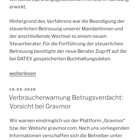
erwirkt.
Hintergrund des Verfahrens war die Beendigung der
steuerlichen Betreuung unserer Mandantinnen und
der anschließende Wechsel zu einem neuen
Steuerberater. Für die Fortführung der steuerlichen
Betreuung benötigte der neue Berater Zugriff auf die
bei DATEV gespeicherten Buchhaltungsdaten.
„Einstweilige
weiterlesen
Verfügung
gegen
VERÖFFENTLICHT
18.05.2026
AM
EGIDO
Verbraucherwarnung Betrugsverdacht:
GmbH:
Vorsicht bei Gravmor
Landgericht
Hamburg
Wir warnen eindringlich vor der Plattform „Gravmor“
verpflichtet
bzw. der Website gravmor.com. Nach uns vorliegenden
Steuerberatungsgesellschaft
Informationen verschaffen sich die Betreiber unter