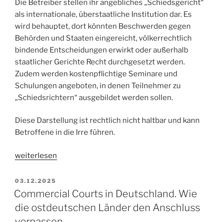
Die Betreiber stellen ihr angebliches „Schiedsgericht“
als internationale, überstaatliche Institution dar. Es
wird behauptet, dort könnten Beschwerden gegen
Behörden und Staaten eingereicht, völkerrechtlich
bindende Entscheidungen erwirkt oder außerhalb
staatlicher Gerichte Recht durchgesetzt werden.
Zudem werden kostenpflichtige Seminare und
Schulungen angeboten, in denen Teilnehmer zu
„Schiedsrichtern“ ausgebildet werden sollen.
Diese Darstellung ist rechtlich nicht haltbar und kann
Betroffene in die Irre führen.
„Warnung
weiterlesen
vor
Scam:
VERÖFFENTLICHT
03.12.2025
AM
Angebliches
Commercial Courts in Deutschland. Wie
„Schiedsgericht
die ostdeutschen Länder den Anschluss
gemäß
verpassen