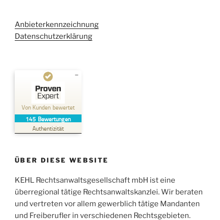
Anbieterkennzeichnung
Datenschutzerklärung
Kundenbewertungen und Erfahrungen zu
Kehl Rechtsanwaltsgesellschaft mbH
Von Kunden bewertet
145
Bewertungen
SEHR GUT
%
100
Authentizität
Empfehlungen auf
ProvenExpert.com
5,00
/
4,96
ÜBER DIESE WEBSITE
38
107
Bewertungen auf
KEHL Rechtsanwaltsgesellschaft mbH ist eine
2
Bewertungen von
ProvenExpert.com
anderen Quellen
überregional tätige Rechtsanwaltskanzlei. Wir beraten
und vertreten vor allem gewerblich tätige Mandanten
Blick aufs ProvenExpert-Profil werfen
und Freiberufler in verschiedenen Rechtsgebieten.