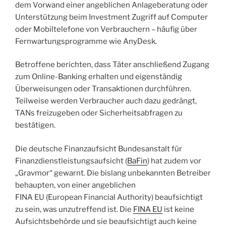
zur
dem Vorwand einer angeblichen Anlageberatung oder
Übertragung
Unterstützung beim Investment Zugriff auf Computer
von
oder Mobiltelefone von Verbrauchern – häufig über
DATEV-
Fernwartungsprogramme wie AnyDesk.
Buchhaltungsdaten“
Betroffene berichten, dass Täter anschließend Zugang
zum Online-Banking erhalten und eigenständig
Überweisungen oder Transaktionen durchführen.
Teilweise werden Verbraucher auch dazu gedrängt,
TANs freizugeben oder Sicherheitsabfragen zu
bestätigen.
Die deutsche Finanzaufsicht Bundesanstalt für
Finanzdienstleistungsaufsicht (
BaFin
) hat zudem vor
„Gravmor“ gewarnt. Die bislang unbekannten Betreiber
behaupten, von einer angeblichen
FINA EU (European Financial Authority) beaufsichtigt
zu sein, was unzutreffend ist. Die
FINA EU
ist keine
Aufsichtsbehörde und sie beaufsichtigt auch keine