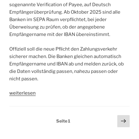
dahinter?“
sogenannte Verification of Payee, auf Deutsch
Empfängerüberprüfung. Ab Oktober 2025 sind alle
Banken im SEPA Raum verpflichtet, bei jeder
Überweisung zu prüfen, ob der angegebene
Empfängername mit der IBAN übereinstimmt.
Offiziell soll die neue Pflicht den Zahlungsverkehr
sicherer machen. Die Banken gleichen automatisch
Empfängername und IBAN ab und melden zurück, ob
die Daten vollständig passen, nahezu passen oder
nicht passen.
„Verification
weiterlesen
of
Payee
(VoP)
Seitennummerierung
Näch
Seite
1
Pflicht
Seit
der
zur
Beiträge
Empfängerüberprüfung