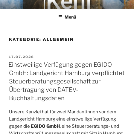
Zum
KEHL
Rechtsanwaltsgesellschaft mbH
Inhalt
Menü
springen
KATEGORIE:
ALLGEMEIN
VERÖFFENTLICHT
17.07.2026
AM
Einstweilige Verfügung gegen EGIDO
GmbH: Landgericht Hamburg verpflichtet
Steuerberatungsgesellschaft zur
Übertragung von DATEV-
Buchhaltungsdaten
Unsere Kanzlei hat für zwei Mandantinnen vor dem
Landgericht Hamburg eine einstweilige Verfügung
gegen die
EGIDO GmbH
, eine Steuerberatungs- und
Wirtschaftsprüfungsgesellschaft mit Sitz in Hamburg,