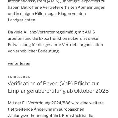
Informationssystem (AMIS) „unbefugt“ exportiert zu
haben. Betroffene Vertreter erhalten Abmahnungen
und in einigen Fällen sogar Klagen vor den
Landgerichten.
Da viele Allianz-Vertreter regelmäßig mit AMIS
arbeiten und die Exportfunktion nutzen, ist diese
Entwicklung für die gesamte Vertriebsorganisation
von erheblicher Bedeutung.
„Allianz
weiterlesen
Klage
gegen
VERÖFFENTLICHT
15.09.2025
AM
Vertreter
Verification of Payee (VoP) Pflicht zur
wegen
Empfängerüberprüfung ab Oktober 2025
Datenexport
–
Mit der EU Verordnung 2024/886 wird eine weitere
was
tiefgreifende Änderung im europäischen
steckt
Zahlungsverkehr eingeführt. Kernstück ist die