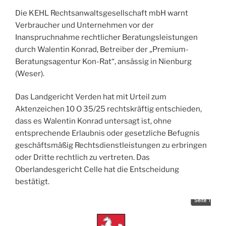
jetzt
Die KEHL Rechtsanwaltsgesellschaft mbH warnt
wissen
Verbraucher und Unternehmen vor der
müssen
Inanspruchnahme rechtlicher Beratungsleistungen
–
durch Walentin Konrad, Betreiber der „Premium-
und
Beratungsagentur Kon-Rat“, ansässig in Nienburg
warum
(Weser).
exlega
nicht
Das Landgericht Verden hat mit Urteil zum
betroffen
Aktenzeichen 10 O 35/25 rechtskräftig entschieden,
ist“
dass es Walentin Konrad untersagt ist, ohne
entsprechende Erlaubnis oder gesetzliche Befugnis
geschäftsmäßig Rechtsdienstleistungen zu erbringen
oder Dritte rechtlich zu vertreten. Das
Oberlandesgericht Celle hat die Entscheidung
bestätigt.