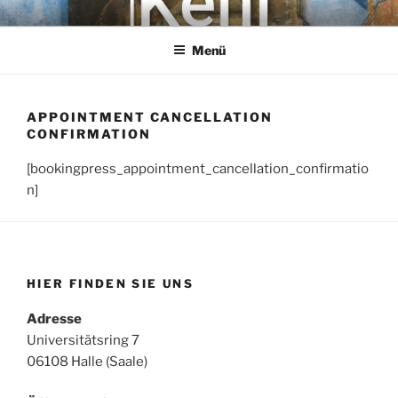
Zum
KEHL
Rechtsanwaltsgesellschaft mbH
Inhalt
Menü
springen
APPOINTMENT CANCELLATION
CONFIRMATION
[bookingpress_appointment_cancellation_confirmatio
n]
HIER FINDEN SIE UNS
Adresse
Universitätsring 7
06108 Halle (Saale)