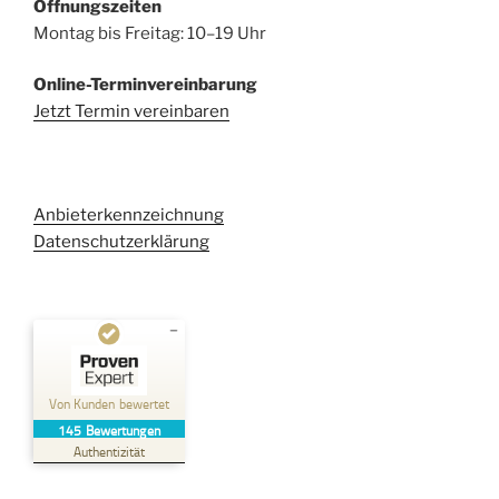
Öffnungszeiten
Montag bis Freitag: 10–19 Uhr
Online-Terminvereinbarung
Jetzt Termin vereinbaren
Anbieterkennzeichnung
Datenschutzerklärung
Kundenbewertungen und Erfahrungen zu
Kehl Rechtsanwaltsgesellschaft mbH
Von Kunden bewertet
145
Bewertungen
SEHR GUT
%
100
Authentizität
Empfehlungen auf
ProvenExpert.com
5,00
/
4,96