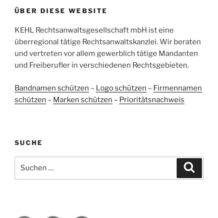
ÜBER DIESE WEBSITE
38
107
Bewertungen auf
KEHL Rechtsanwaltsgesellschaft mbH ist eine
2
Bewertungen von
ProvenExpert.com
anderen Quellen
überregional tätige Rechtsanwaltskanzlei. Wir beraten
und vertreten vor allem gewerblich tätige Mandanten
Blick aufs ProvenExpert-Profil werfen
und Freiberufler in verschiedenen Rechtsgebieten.
05.06.2026
Bandnamen schützen
–
Logo schützen
–
Firmennamen
schützen
–
Marken schützen
–
Prioritätsnachweis
SUCHE
Suchen
Suche
nach: