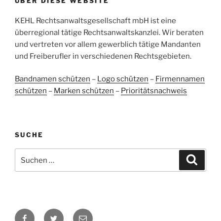
ÜBER DIESE WEBSITE
38
107
Bewertungen auf
KEHL Rechtsanwaltsgesellschaft mbH ist eine
2
Bewertungen von
ProvenExpert.com
anderen Quellen
überregional tätige Rechtsanwaltskanzlei. Wir beraten
und vertreten vor allem gewerblich tätige Mandanten
Blick aufs ProvenExpert-Profil werfen
und Freiberufler in verschiedenen Rechtsgebieten.
05.06.2026
Bandnamen schützen
–
Logo schützen
–
Firmennamen
schützen
–
Marken schützen
–
Prioritätsnachweis
SUCHE
Suchen
Suche
nach:
Facebook
Twitter
E-