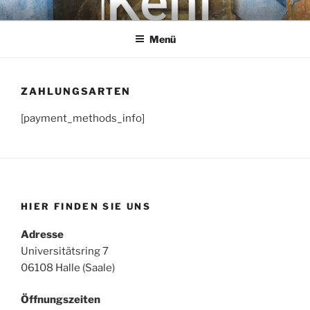
Zum
KEHL
Rechtsanwaltsgesellschaft mbH
Inhalt
Menü
springen
ZAHLUNGSARTEN
[payment_methods_info]
HIER FINDEN SIE UNS
Adresse
Universitätsring 7
06108 Halle (Saale)
Öffnungszeiten