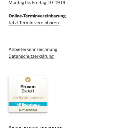
Montag bis Freitag: 10–19 Uhr
Online-Terminvereinbarung
Jetzt Termin vereinbaren
Anbieterkennzeichnung
Datenschutzerklärung
Kundenbewertungen und Erfahrungen zu
Kehl Rechtsanwaltsgesellschaft mbH
Von Kunden bewertet
145
Bewertungen
SEHR GUT
%
100
Authentizität
Empfehlungen auf
ProvenExpert.com
5,00
/
4,96