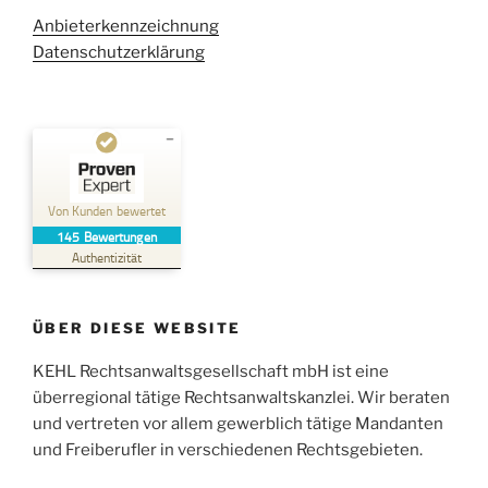
Anbieterkennzeichnung
Datenschutzerklärung
Kundenbewertungen und Erfahrungen zu
Kehl Rechtsanwaltsgesellschaft mbH
Von Kunden bewertet
145
Bewertungen
SEHR GUT
%
100
Authentizität
Empfehlungen auf
ProvenExpert.com
5,00
/
4,96
ÜBER DIESE WEBSITE
38
107
Bewertungen auf
KEHL Rechtsanwaltsgesellschaft mbH ist eine
2
Bewertungen von
ProvenExpert.com
anderen Quellen
überregional tätige Rechtsanwaltskanzlei. Wir beraten
und vertreten vor allem gewerblich tätige Mandanten
Blick aufs ProvenExpert-Profil werfen
und Freiberufler in verschiedenen Rechtsgebieten.
05.06.2026