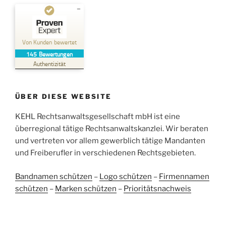
Kundenbewertungen und Erfahrungen zu
Kehl Rechtsanwaltsgesellschaft mbH
Von Kunden bewertet
145
Bewertungen
SEHR GUT
%
100
Authentizität
Empfehlungen auf
ProvenExpert.com
5,00
/
4,96
ÜBER DIESE WEBSITE
38
107
Bewertungen auf
KEHL Rechtsanwaltsgesellschaft mbH ist eine
2
Bewertungen von
ProvenExpert.com
anderen Quellen
überregional tätige Rechtsanwaltskanzlei. Wir beraten
und vertreten vor allem gewerblich tätige Mandanten
Blick aufs ProvenExpert-Profil werfen
und Freiberufler in verschiedenen Rechtsgebieten.
05.06.2026
Bandnamen schützen
–
Logo schützen
–
Firmennamen
schützen
–
Marken schützen
–
Prioritätsnachweis