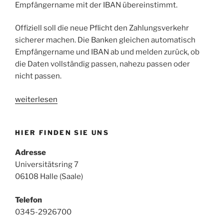
Empfängername mit der IBAN übereinstimmt.
Offiziell soll die neue Pflicht den Zahlungsverkehr
sicherer machen. Die Banken gleichen automatisch
Empfängername und IBAN ab und melden zurück, ob
die Daten vollständig passen, nahezu passen oder
nicht passen.
„Verification
weiterlesen
of
Payee
HIER FINDEN SIE UNS
(VoP)
Pflicht
Adresse
zur
Universitätsring 7
Empfängerüberprüfung
06108 Halle (Saale)
ab
Oktober
Telefon
2025“
0345-2926700