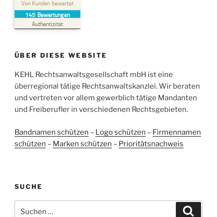
Von Kunden bewertet
145
Bewertungen
SEHR GUT
%
100
Authentizität
Empfehlungen auf
ProvenExpert.com
5,00
/
4,96
ÜBER DIESE WEBSITE
38
107
Bewertungen auf
KEHL Rechtsanwaltsgesellschaft mbH ist eine
2
Bewertungen von
ProvenExpert.com
anderen Quellen
überregional tätige Rechtsanwaltskanzlei. Wir beraten
und vertreten vor allem gewerblich tätige Mandanten
Blick aufs ProvenExpert-Profil werfen
und Freiberufler in verschiedenen Rechtsgebieten.
05.06.2026
Bandnamen schützen
–
Logo schützen
–
Firmennamen
schützen
–
Marken schützen
–
Prioritätsnachweis
SUCHE
Suchen
Suche