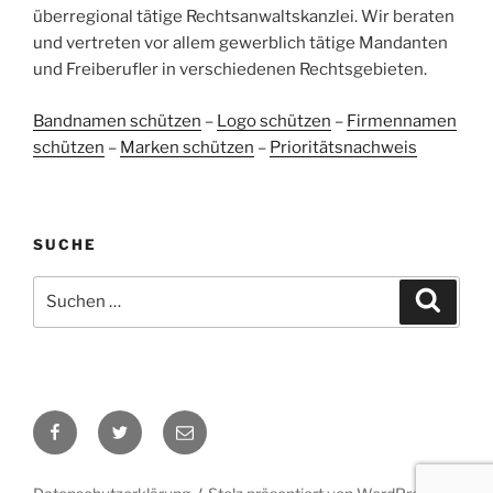
ProvenExpert.com
anderen Quellen
überregional tätige Rechtsanwaltskanzlei. Wir beraten
und vertreten vor allem gewerblich tätige Mandanten
Blick aufs ProvenExpert-Profil werfen
und Freiberufler in verschiedenen Rechtsgebieten.
05.06.2026
Bandnamen schützen
–
Logo schützen
–
Firmennamen
schützen
–
Marken schützen
–
Prioritätsnachweis
SUCHE
Suchen
Suche
nach:
Facebook
Twitter
E-
Mail