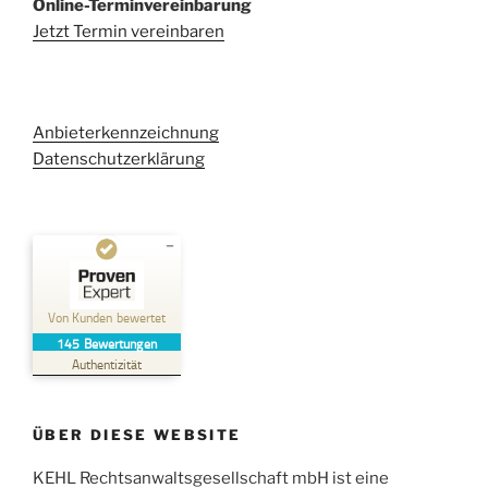
Online-Terminvereinbarung
Jetzt Termin vereinbaren
Anbieterkennzeichnung
Datenschutzerklärung
Kundenbewertungen und Erfahrungen zu
Kehl Rechtsanwaltsgesellschaft mbH
Von Kunden bewertet
145
Bewertungen
SEHR GUT
%
100
Authentizität
Empfehlungen auf
ProvenExpert.com
5,00
/
4,96
ÜBER DIESE WEBSITE
38
107
Bewertungen auf
KEHL Rechtsanwaltsgesellschaft mbH ist eine
2
Bewertungen von