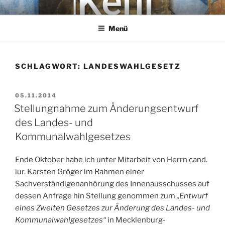
Zum
KEHL
Rechtsanwaltsgesellschaft mbH
Inhalt
Menü
springen
SCHLAGWORT:
LANDESWAHLGESETZ
VERÖFFENTLICHT
05.11.2014
AM
Stellungnahme zum Änderungsentwurf
des Landes- und
Kommunalwahlgesetzes
Ende Oktober habe ich unter Mitarbeit von Herrn cand.
iur. Karsten Gröger im Rahmen einer
Sachverständigenanhörung des Innenausschusses auf
dessen Anfrage hin Stellung genommen zum
„Entwurf
eines Zweiten Gesetzes zur Änderung des Landes- und
Kommunalwahlgesetzes“
in Mecklenburg-