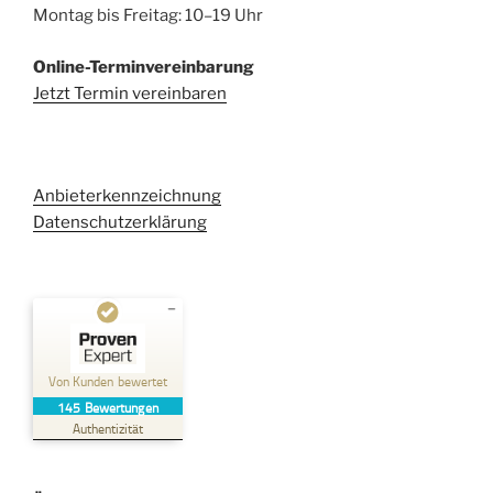
Montag bis Freitag: 10–19 Uhr
Online-Terminvereinbarung
Jetzt Termin vereinbaren
Anbieterkennzeichnung
Datenschutzerklärung
Kundenbewertungen und Erfahrungen zu
Kehl Rechtsanwaltsgesellschaft mbH
Von Kunden bewertet
145
Bewertungen
SEHR GUT
%
100
Authentizität
Empfehlungen auf
ProvenExpert.com
5,00
/
4,96