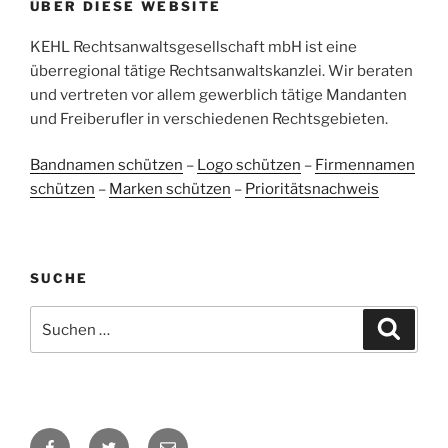
ÜBER DIESE WEBSITE
38
107
Bewertungen auf
KEHL Rechtsanwaltsgesellschaft mbH ist eine
2
Bewertungen von
ProvenExpert.com
anderen Quellen
überregional tätige Rechtsanwaltskanzlei. Wir beraten
und vertreten vor allem gewerblich tätige Mandanten
Blick aufs ProvenExpert-Profil werfen
und Freiberufler in verschiedenen Rechtsgebieten.
05.06.2026
Bandnamen schützen
–
Logo schützen
–
Firmennamen
schützen
–
Marken schützen
–
Prioritätsnachweis
SUCHE
Suchen
Suche
nach:
Facebook
Twitter
E-