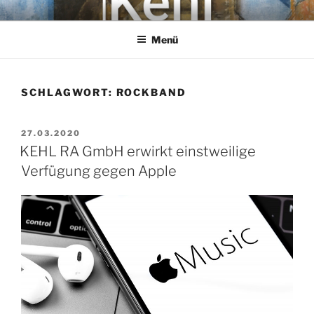
Zum
KEHL
Rechtsanwaltsgesellschaft mbH
Inhalt
Menü
springen
SCHLAGWORT:
ROCKBAND
VERÖFFENTLICHT
27.03.2020
AM
KEHL RA GmbH erwirkt einstweilige
Verfügung gegen Apple