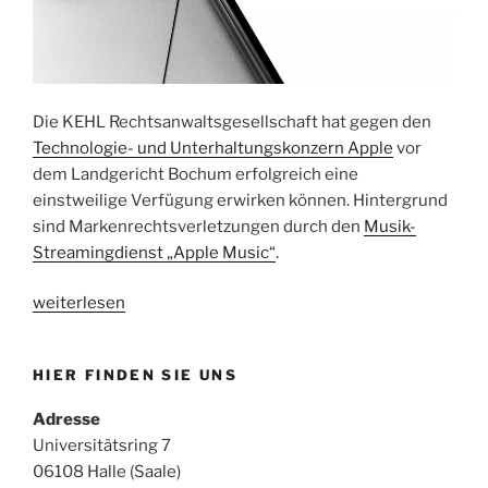
Die KEHL Rechtsanwaltsgesellschaft hat gegen den
Technologie- und Unterhaltungskonzern Apple
vor
dem Landgericht Bochum erfolgreich eine
einstweilige Verfügung erwirken können. Hintergrund
sind Markenrechtsverletzungen durch den
Musik-
Streamingdienst „Apple Music“
.
„KEHL
weiterlesen
RA
GmbH
HIER FINDEN SIE UNS
erwirkt
einstweilige
Adresse
Verfügung
Universitätsring 7
gegen
06108 Halle (Saale)
Apple“