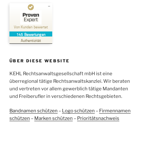
Kundenbewertungen und Erfahrungen zu
Kehl Rechtsanwaltsgesellschaft mbH
Von Kunden bewertet
145
Bewertungen
SEHR GUT
%
100
Authentizität
Empfehlungen auf
ProvenExpert.com
5,00
/
4,96
ÜBER DIESE WEBSITE
38
107
Bewertungen auf
KEHL Rechtsanwaltsgesellschaft mbH ist eine
2
Bewertungen von
ProvenExpert.com
anderen Quellen
überregional tätige Rechtsanwaltskanzlei. Wir beraten
und vertreten vor allem gewerblich tätige Mandanten
Blick aufs ProvenExpert-Profil werfen
und Freiberufler in verschiedenen Rechtsgebieten.
05.06.2026
Bandnamen schützen
–
Logo schützen
–
Firmennamen
schützen
–
Marken schützen
–
Prioritätsnachweis