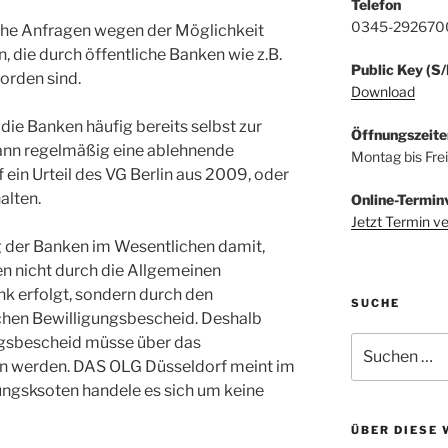
Telefon
0345-292670
iche Anfragen wegen der Möglichkeit
 die durch öffentliche Banken wie z.B.
Public Key (S
rden sind.
Download
ie Banken häufig bereits selbst zur
Öffnungszeite
ann regelmäßig eine ablehnende
Montag bis Fre
f ein Urteil des VG Berlin aus 2009, oder
alten.
Online-Termin
Jetzt Termin v
 der Banken im Wesentlichen damit,
n nicht durch die Allgemeinen
k erfolgt, sondern durch den
SUCHE
ichen Bewilligungsbescheid. Deshalb
ngsbescheid müsse über das
Suchen
nach:
en werden. DAS OLG Düsseldorf meint im
ungsksoten handele es sich um keine
ÜBER DIESE 