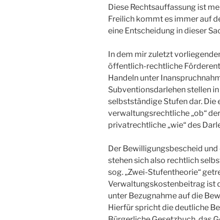
Diese Rechtsauffassung ist me
Freilich kommt es immer auf d
eine Entscheidung in dieser Sa
In dem mir zuletzt vorliegenden
öffentlich-rechtliche Förderen
Handeln unter Inanspruchnahm
Subventionsdarlehen stellen in 
selbstständige Stufen dar. Die 
verwaltungsrechtliche „ob“ der
privatrechtliche „wie“ des Da
Der Bewilligungsbescheid und
stehen sich also rechtlich sel
sog. „Zwei-Stufentheorie“ getr
Verwaltungskostenbeitrag ist d
unter Bezugnahme auf die Bew
Hierfür spricht die deutliche
Bürgerliche Gesetzbuch, das G