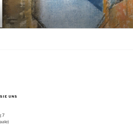
 SIE UNS
g 7
aale)