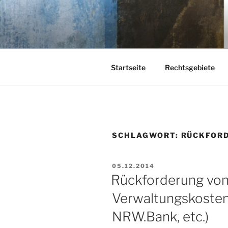
Zum
Inhalt
KEHL
springen
Rechtsanwaltsgesellschaft m
Startseite
Rechtsgebiete
SCHLAGWORT:
RÜCKFOR
VERÖFFENTLICHT
05.12.2014
AM
Rückforderung vo
Verwaltungskosten
NRW.Bank, etc.)