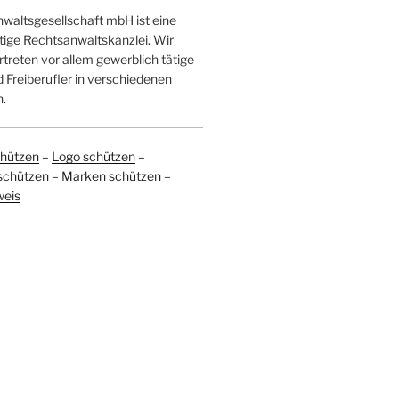
altsgesellschaft mbH ist eine
tige Rechtsanwaltskanzlei. Wir
treten vor allem gewerblich tätige
Freiberufler in verschiedenen
.
hützen
–
Logo schützen
–
schützen
–
Marken schützen
–
weis