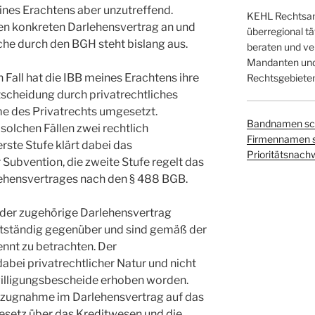
ines Erachtens aber unzutreffend.
KEHL Rechtsanw
en konkreten Darlehensvertrag an und
überregional tä
che durch den BGH steht bislang aus.
beraten und ver
Mandanten und 
 Fall hat die IBB meines Erachtens ihre
Rechtsgebieten
tscheidung durch privatrechtliches
e des Privatrechts umgesetzt.
Bandnamen sc
solchen Fällen zwei rechtlich
Firmennamen 
erste Stufe klärt dabei das
Prioritätsnach
 Subvention, die zweite Stufe regelt das
rlehensvertrages nach den § 488 BGB.
 der zugehörige Darlehensvertrag
bstständig gegenüber und sind gemäß der
ennt zu betrachten. Der
abei privatrechtlicher Natur und nicht
illigungsbescheide erhoben worden.
 Bezugnahme im Darlehensvertrag auf das
esetz über das Kreditwesen und die