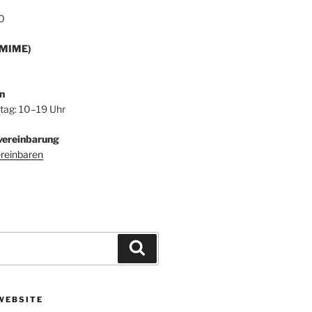
0
/MIME)
n
itag: 10–19 Uhr
vereinbarung
ereinbaren
Suchen
WEBSITE