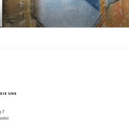
 SIE UNS
g 7
aale)