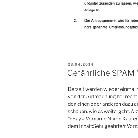
VERÖFFENTLICHT
23.04.2014
AM
Gefährliche SPAM 
Derzeit werden wieder einmal
von der Aufmachung her recht o
den einen oder anderen dazu an
schauen, wie es weitergeht. Ak
“eBay – Vorname Name Käufersc
dem Inhalt:Sehr geehrte/r Vor