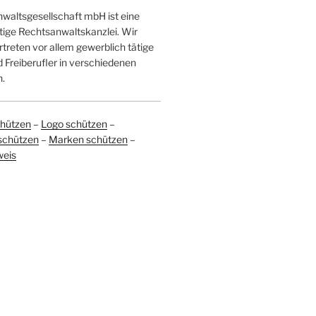
altsgesellschaft mbH ist eine
tige Rechtsanwaltskanzlei. Wir
treten vor allem gewerblich tätige
Freiberufler in verschiedenen
.
hützen
–
Logo schützen
–
schützen
–
Marken schützen
–
weis