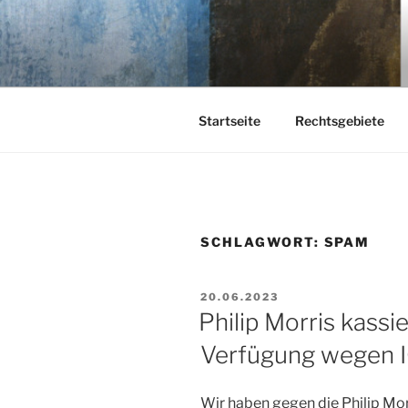
Zum
Inhalt
KEHL
springen
Rechtsanwaltsgesellschaft m
Startseite
Rechtsgebiete
SCHLAGWORT:
SPAM
VERÖFFENTLICHT
20.06.2023
AM
Philip Morris kassie
Verfügung wegen 
Wir haben gegen die Philip M