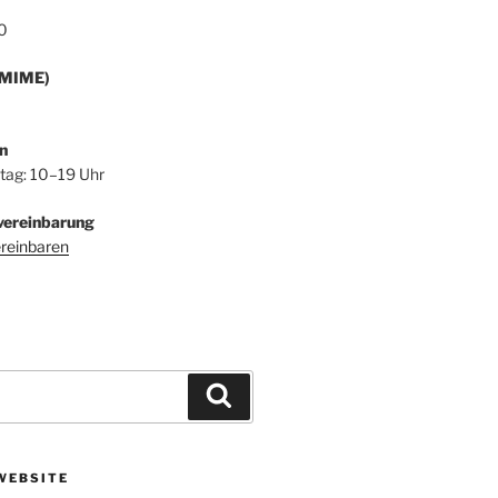
0
/MIME)
n
itag: 10–19 Uhr
vereinbarung
ereinbaren
Suchen
WEBSITE