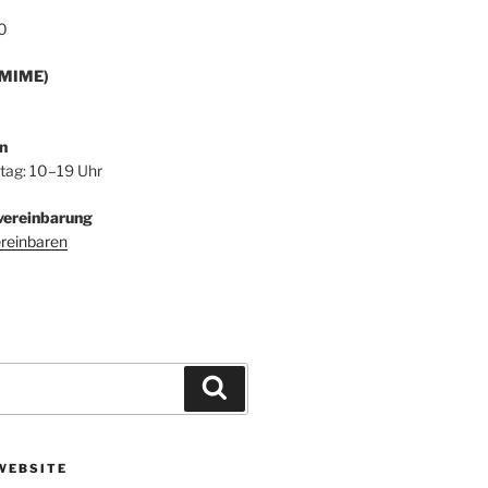
0
/MIME)
n
itag: 10–19 Uhr
vereinbarung
ereinbaren
Suchen
WEBSITE