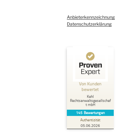
Anbieterkennzeichnung
Datenschutzerklärung
Kundenbewertungen und Erfahrungen zu
Kehl Rechtsanwaltsgesellschaft mbH
Von Kunden
%
100
SEHR GUT
bewertet
Empfehlungen auf
Kehl
ProvenExpert.com
5,00
/
4,96
Rechtsanwaltsgesellschaf
t mbH
145
Bewertungen
107
38
Authentizität
2
Bewertungen von
Bewertungen auf
05.06.2026
anderen Quellen
ProvenExpert.com