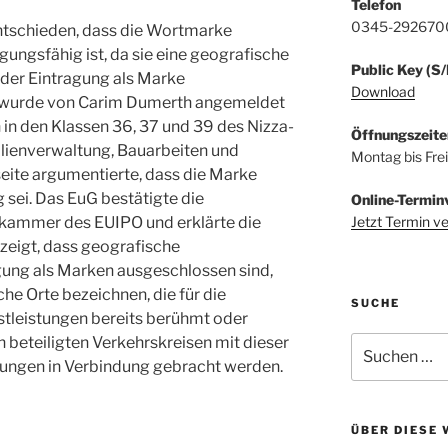
Telefon
0345-292670
ntschieden, dass die Wortmarke
ngsfähig ist, da sie eine geografische
Public Key (S
 der Eintragung als Marke
Download
e wurde von Carim Dumerth angemeldet
in den Klassen 36, 37 und 39 des Nizza-
Öffnungszeite
ienverwaltung, Bauarbeiten und
Montag bis Fre
ite argumentierte, dass die Marke
 sei. Das EuG bestätigte die
Online-Termin
Jetzt Termin v
kammer des EUIPO und erklärte die
l zeigt, dass geografische
ung als Marken ausgeschlossen sind,
e Orte bezeichnen, die für die
SUCHE
tleistungen bereits berühmt oder
 beteiligten Verkehrskreisen mit dieser
Suchen
nach:
tungen in Verbindung gebracht werden.
ÜBER DIESE 