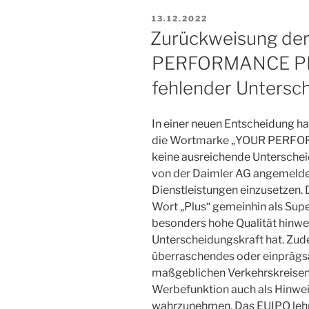
VERÖFFENTLICHT
13.12.2022
AM
Zurückweisung de
PERFORMANCE PL
fehlender Untersc
In einer neuen Entscheidung 
die Wortmarke „YOUR PERFOR
keine ausreichende Unterschei
von der Daimler AG angemeldet,
Dienstleistungen einzusetzen.
Wort „Plus“ gemeinhin als Super
besonders hohe Qualität hinwe
Unterscheidungskraft hat. Zude
überraschendes oder einprägs
maßgeblichen Verkehrskreisen 
Werbefunktion auch als Hinweis
wahrzunehmen. Das EUIPO lehn