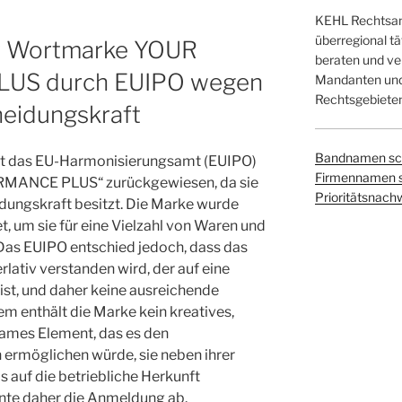
KEHL Rechtsanw
überregional tä
r Wortmarke YOUR
beraten und ver
US durch EUIPO wegen
Mandanten und 
Rechtsgebieten
heidungskraft
Bandnamen sc
hat das EU-Harmonisierungsamt (EUIPO)
Firmennamen 
MANCE PLUS“ zurückgewiesen, da sie
Prioritätsnach
dungskraft besitzt. Die Marke wurde
 um sie für eine Vielzahl von Waren und
 Das EUIPO entschied jedoch, dass das
lativ verstanden wird, der auf eine
ist, und daher keine ausreichende
m enthält die Marke kein kreatives,
ames Element, das es den
ermöglichen würde, sie neben ihrer
 auf die betriebliche Herkunft
te daher die Anmeldung ab.