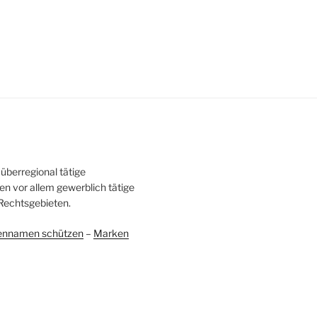
überregional tätige
en vor allem gewerblich tätige
Rechtsgebieten.
ennamen schützen
–
Marken