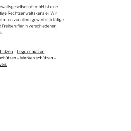
altsgesellschaft mbH ist eine
tige Rechtsanwaltskanzlei. Wir
treten vor allem gewerblich tätige
Freiberufler in verschiedenen
.
hützen
–
Logo schützen
–
schützen
–
Marken schützen
–
weis