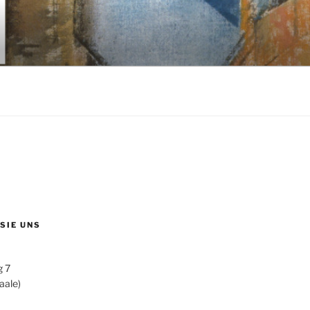
 SIE UNS
g 7
aale)