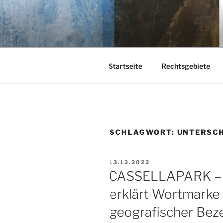
Zum
Inhalt
KEHL
springen
Rechtsanwaltsgesellschaft m
Startseite
Rechtsgebiete
SCHLAGWORT:
UNTERSC
VERÖFFENTLICHT
13.12.2022
AM
CASSELLAPARK – E
erklärt Wortmarke 
geografischer Bez