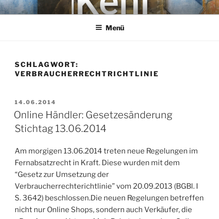
Zum
KEHL
Rechtsanwaltsgesellschaft mbH
Inhalt
Menü
springen
SCHLAGWORT:
VERBRAUCHERRECHTRICHTLINIE
VERÖFFENTLICHT
14.06.2014
AM
Online Händler: Gesetzesänderung
Stichtag 13.06.2014
Am morgigen 13.06.2014 treten neue Regelungen im
Fernabsatzrecht in Kraft. Diese wurden mit dem
“Gesetz zur Umsetzung der
Verbraucherrechterichtlinie” vom 20.09.2013 (BGBl. I
S. 3642) beschlossen.Die neuen Regelungen betreffen
nicht nur Online Shops, sondern auch Verkäufer, die