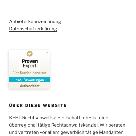
Anbieterkennzeichnung
Datenschutzerklärung
Kundenbewertungen und Erfahrungen zu
Kehl Rechtsanwaltsgesellschaft mbH
Von Kunden bewertet
145
Bewertungen
SEHR GUT
%
100
Authentizität
Empfehlungen auf
ProvenExpert.com
5,00
/
4,96
ÜBER DIESE WEBSITE
38
107
Bewertungen auf
KEHL Rechtsanwaltsgesellschaft mbH ist eine
2
Bewertungen von
ProvenExpert.com
anderen Quellen
überregional tätige Rechtsanwaltskanzlei. Wir beraten
und vertreten vor allem gewerblich tätige Mandanten
Blick aufs ProvenExpert-Profil werfen