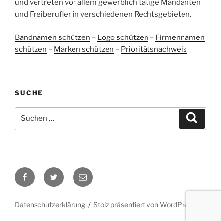
und vertreten vor allem gewerblich tätige Mandanten
Blick aufs ProvenExpert-Profil werfen
und Freiberufler in verschiedenen Rechtsgebieten.
05.06.2026
Bandnamen schützen
–
Logo schützen
–
Firmennamen
schützen
–
Marken schützen
–
Prioritätsnachweis
SUCHE
Suchen
Suche
nach:
Facebook
Twitter
E-
Mail
Datenschutzerklärung
Stolz präsentiert von WordPress