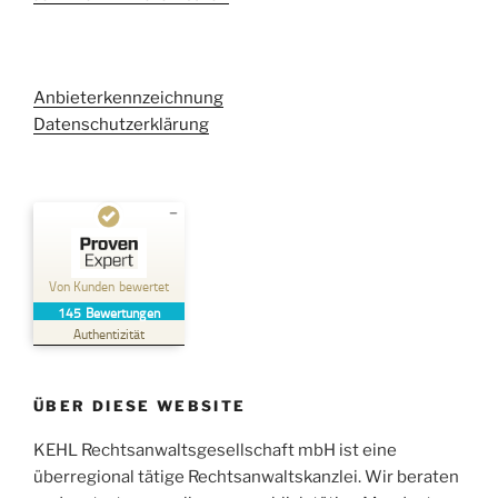
Anbieterkennzeichnung
Datenschutzerklärung
Kundenbewertungen und Erfahrungen zu
Kehl Rechtsanwaltsgesellschaft mbH
Von Kunden bewertet
145
Bewertungen
SEHR GUT
%
100
Authentizität
Empfehlungen auf
ProvenExpert.com
5,00
/
4,96
ÜBER DIESE WEBSITE
38
107
Bewertungen auf
KEHL Rechtsanwaltsgesellschaft mbH ist eine
2
Bewertungen von
ProvenExpert.com
anderen Quellen
überregional tätige Rechtsanwaltskanzlei. Wir beraten