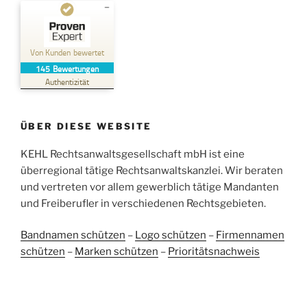
Kundenbewertungen und Erfahrungen zu
Kehl Rechtsanwaltsgesellschaft mbH
Von Kunden bewertet
145
Bewertungen
SEHR GUT
%
100
Authentizität
Empfehlungen auf
ProvenExpert.com
5,00
/
4,96
ÜBER DIESE WEBSITE
38
107
Bewertungen auf
KEHL Rechtsanwaltsgesellschaft mbH ist eine
2
Bewertungen von
ProvenExpert.com
anderen Quellen
überregional tätige Rechtsanwaltskanzlei. Wir beraten
und vertreten vor allem gewerblich tätige Mandanten
Blick aufs ProvenExpert-Profil werfen
und Freiberufler in verschiedenen Rechtsgebieten.
05.06.2026
Bandnamen schützen
–
Logo schützen
–
Firmennamen
schützen
–
Marken schützen
–
Prioritätsnachweis