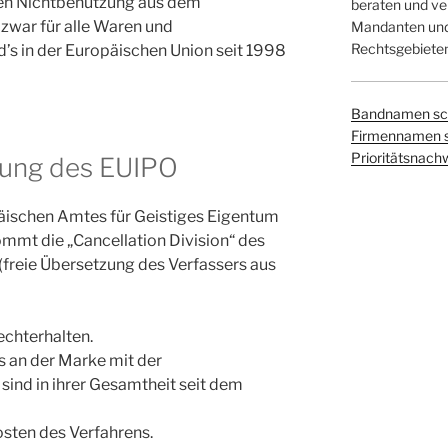
gen Nichtbenutzung aus dem
beraten und ver
zwar für alle Waren und
Mandanten und 
Rechtsgebieten
’s in der Europäischen Union seit 1998
Bandnamen sc
Firmennamen 
Prioritätsnach
dung des EUIPO
äischen Amtes für Geistiges Eigentum
ommt die „Cancellation Division“ des
freie Übersetzung des Verfassers aus
echterhalten.
 an der Marke mit der
d in ihrer Gesamtheit seit dem
osten des Verfahrens.