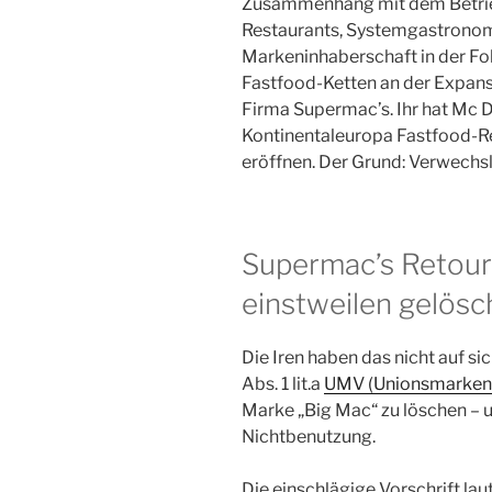
Zusammenhang mit dem Betrieb
Restaurants, Systemgastronomi
Markeninhaberschaft in der Fol
Fastfood-Ketten an der Expansi
Firma Supermac’s. Ihr hat Mc Do
Kontinentaleuropa Fastfood-R
eröffnen. Der Grund: Verwechs
Supermac’s Retour
einstweilen gelösc
Die Iren haben das nicht auf si
Abs. 1 lit.a
UMV (Unionsmarken
Marke „Big Mac“ zu löschen – 
Nichtbenutzung.
Die einschlägige Vorschrift laut