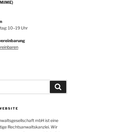
/MIME)
n
itag: 10–19 Uhr
vereinbarung
ereinbaren
Suchen
WEBSITE
altsgesellschaft mbH ist eine
tige Rechtsanwaltskanzlei. Wir