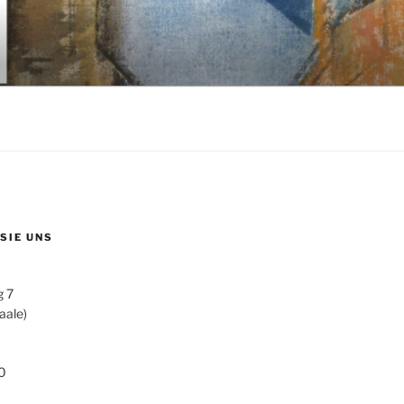
 SIE UNS
g 7
aale)
0