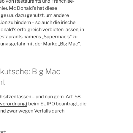
 von Restaurants und Franchise-
e). Mc Donald’s hat diese
ge u.a. dazu genutzt, um andere
on zu hindern – so auch die irische
nald’s erfolgreich verbieten lassen, in
estaurants namens „Supermac’s“ zu
lungsgefahr mit der Marke „Big Mac“.
kutsche: Big Mac
ht
ch sitzen lassen – und nun gem. Art. 58
verordnung)
beim EUIPO beantragt, die
und zwar wegen Verfalls durch
et: