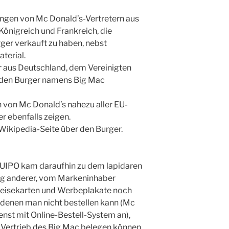
ungen von Mc Donald’s-Vertretern aus
önigreich und Frankreich, die
ger verkauft zu haben, nebst
terial.
 aus Deutschland, dem Vereinigten
e den Burger namens Big Mac
 von Mc Donald’s nahezu aller EU-
r ebenfalls zeigen.
Wikipedia-Seite über den Burger.
IPO kam daraufhin zu dem lapidaren
ng anderer, vom Markeninhaber
peisekarten und Werbeplakate noch
denen man nicht bestellen kann (Mc
enst mit Online-Bestell-System an),
Vertrieb des Big Mac belegen können.