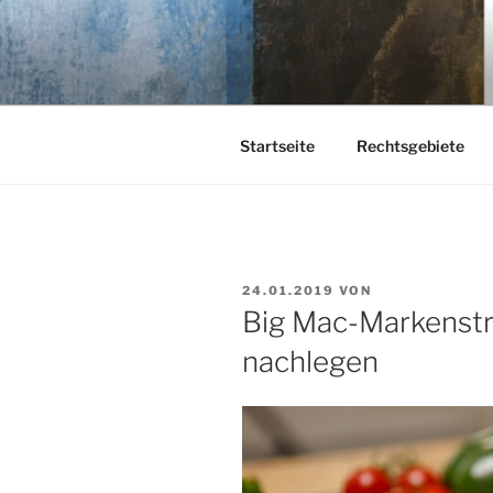
Zum
Inhalt
KEHL
springen
Rechtsanwaltsgesellschaft m
Startseite
Rechtsgebiete
VERÖFFENTLICHT
24.01.2019
VON
AM
Big Mac-Markenstr
nachlegen