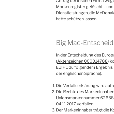
Antrag der irischen Firma we
Markenregister gelöscht – und 
Dienstleistungen, die McDonald
hatte schützen lassen.
Big Mac-Entschei
In der Entscheidung des Europ
(
Aktenzeichen 000014788
) k
EUIPO zu folgendem Ergebnis (
der englischen Sprache):
Die Verfallserklärung wird aufr
Die Rechte des Markeninhabers
Unionsmarkennummer 62638 sin
04.11.2017 verfallen.
Der Markeninhaber trägt die K