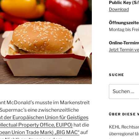
Public Key (S
Download
Öffnungszeite
Montag bis Fre
Online-Termin
Jetzt Termin v
SUCHE
Suchen
nach:
nt McDonald’s musste im Markenstreit
 Supermac’s eine zwischenzeitliche
ÜBER DIESE 
 der Europäischen Union für Geistiges
lectual Property Office, EUIPO)
hat die
KEHL Rechtsanw
pean Union Trade Mark) „BIG MAC“
auf
überregional tä