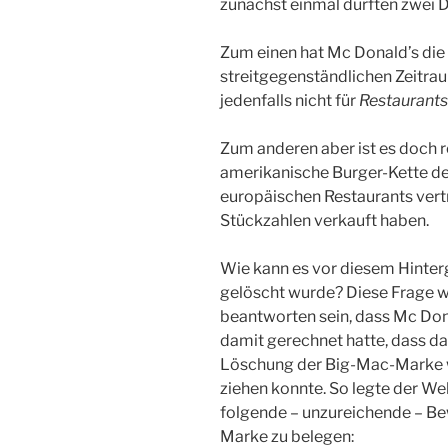
zunächst einmal dürften zwei D
Zum einen hat Mc Donald’s die
streitgegenständlichen Zeitra
jedenfalls nicht für
Restaurants
Zum anderen aber ist es doch r
amerikanische Burger-Kette den 
europäischen Restaurants vertr
Stückzahlen verkauft haben.
Wie kann es vor diesem Hinter
gelöscht wurde? Diese Frage wi
beantworten sein, dass Mc Don
damit gerechnet hatte, dass d
Löschung der Big-Mac-Marke we
ziehen konnte. So legte der W
folgende – unzureichende – Be
Marke zu belegen: