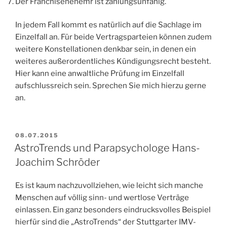
Der Franchisenehemr ist zahlungsunfähig.
In jedem Fall kommt es natürlich auf die Sachlage im
Einzelfall an. Für beide Vertragsparteien können zudem
weitere Konstellationen denkbar sein, in denen ein
weiteres außerordentliches Kündigungsrecht besteht.
Hier kann eine anwaltliche Prüfung im Einzelfall
aufschlussreich sein. Sprechen Sie mich hierzu gerne
an.
VERÖFFENTLICHT
08.07.2015
AM
AstroTrends und Parapsychologe Hans-
Joachim Schröder
Es ist kaum nachzuvollziehen, wie leicht sich manche
Menschen auf völlig sinn- und wertlose Verträge
einlassen. Ein ganz besonders eindrucksvolles Beispiel
hierfür sind die „AstroTrends“ der Stuttgarter IMV-