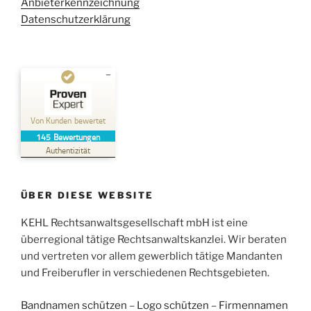
Anbieterkennzeichnung
Datenschutzerklärung
Kundenbewertungen und Erfahrungen zu
Kehl Rechtsanwaltsgesellschaft mbH
Von Kunden bewertet
145
Bewertungen
SEHR GUT
%
100
Authentizität
Empfehlungen auf
ProvenExpert.com
5,00
/
4,96
ÜBER DIESE WEBSITE
38
107
Bewertungen auf
KEHL Rechtsanwaltsgesellschaft mbH ist eine
2
Bewertungen von
ProvenExpert.com
anderen Quellen
überregional tätige Rechtsanwaltskanzlei. Wir beraten
und vertreten vor allem gewerblich tätige Mandanten
Blick aufs ProvenExpert-Profil werfen
und Freiberufler in verschiedenen Rechtsgebieten.
05.06.2026
Bandnamen schützen
–
Logo schützen
–
Firmennamen