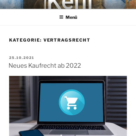
Zum
KEHL
Rechtsanwaltsgesellschaft mbH
Inhalt
Menü
springen
KATEGORIE:
VERTRAGSRECHT
VERÖFFENTLICHT
25.10.2021
AM
Neues Kaufrecht ab 2022