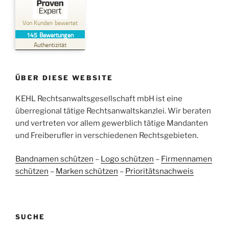
Kundenbewertungen und Erfahrungen zu
Kehl Rechtsanwaltsgesellschaft mbH
Von Kunden bewertet
145
Bewertungen
SEHR GUT
%
100
Authentizität
Empfehlungen auf
ProvenExpert.com
5,00
/
4,96
ÜBER DIESE WEBSITE
38
107
Bewertungen auf
KEHL Rechtsanwaltsgesellschaft mbH ist eine
2
Bewertungen von
ProvenExpert.com
anderen Quellen
überregional tätige Rechtsanwaltskanzlei. Wir beraten
und vertreten vor allem gewerblich tätige Mandanten
Blick aufs ProvenExpert-Profil werfen
und Freiberufler in verschiedenen Rechtsgebieten.
05.06.2026
Bandnamen schützen
–
Logo schützen
–
Firmennamen
schützen
–
Marken schützen
–
Prioritätsnachweis
SUCHE