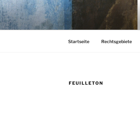
Zum
Inhalt
KEHL
springen
Rechtsanwaltsgesellschaft m
Startseite
Rechtsgebiete
FEUILLETON