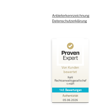
Anbieterkennzeichnung
Datenschutzerklärung
Kundenbewertungen und Erfahrungen zu
Kehl Rechtsanwaltsgesellschaft mbH
Von Kunden
%
100
SEHR GUT
bewertet
Empfehlungen auf
Kehl
ProvenExpert.com
5,00
/
4,96
Rechtsanwaltsgesellschaf
t mbH
145
Bewertungen
107
38
Authentizität
2
Bewertungen von
Bewertungen auf
05.06.2026
anderen Quellen
ProvenExpert.com