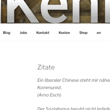
bH
Blog
Jobs
Kontakt
Kosten
Shop
en
Zitate
Ein liberaler Chinese steht mir nähe
Kommunist.
(
Arno Esch
)
Der Sozialismus beruht nicht ledigl