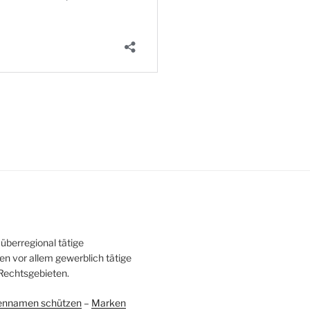
überregional tätige
en vor allem gewerblich tätige
Rechtsgebieten.
ennamen schützen
–
Marken