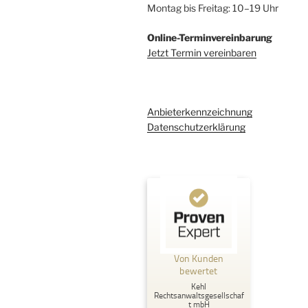
Montag bis Freitag: 10–19 Uhr
Online-Terminvereinbarung
Jetzt Termin vereinbaren
Anbieterkennzeichnung
Datenschutzerklärung
Kundenbewertungen und Erfahrungen zu
Kehl Rechtsanwaltsgesellschaft mbH
Von Kunden
%
100
SEHR GUT
bewertet
Empfehlungen auf
Kehl
ProvenExpert.com
5,00
/
4,96
Rechtsanwaltsgesellschaf
t mbH