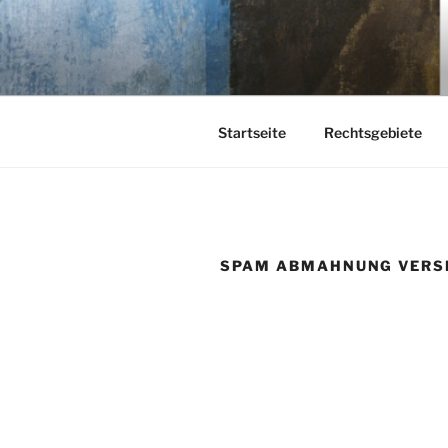
Zum
Inhalt
KEHL
springen
Rechtsanwaltsgesellschaft m
Startseite
Rechtsgebiete
SPAM ABMAHNUNG VERS