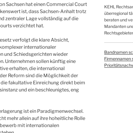
n Sachsen hat einen Commercial Court
KEHL Rechtsanw
kenswert ist, dass Sachsen-Anhalt trotz
überregional tä
d zentraler Lage vollständig auf die
beraten und ver
urts verzichtet hat.
Mandanten und 
Rechtsgebieten
setz verfolgt die klare Absicht,
 komplexer internationaler
Bandnamen sc
en und Schiedsgerichten wieder
Firmennamen 
n. Unternehmen sollen künftig eine
Prioritätsnach
tive erhalten, die international
 der Reform sind die Möglichkeit der
die fakultative Einreichung direkt beim
instanz und ein beschleunigtes, eng
lagerung ist ein Paradigmenwechsel.
icht mehr allein auf ihre hoheitliche Rolle
bewerb mit internationalen
stehen.