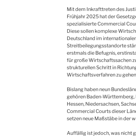
Mit dem Inkrafttreten des Jus
Frühjahr 2025 hat der Gesetzg
spezialisierte Commercial Cour
Diese sollen komplexe Wirtscha
Deutschland im international
Streitbeilegungsstandorte stär
erstmals die Befugnis, erstins
für große Wirtschaftssachen z
strukturellen Schritt in Richtu
Wirtschaftsverfahren zu gehen
Bislang haben neun Bundesländ
gehören Baden-Württemberg, B
Hessen, Niedersachsen, Sachse
Commercial Courts dieser Län
setzen neue Maßstäbe in der wi
Auffällig ist jedoch, was nicht