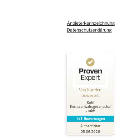
Anbieterkennzeichnung
Datenschutzerklärung
Kundenbewertungen und Erfahrungen zu
Kehl Rechtsanwaltsgesellschaft mbH
Von Kunden
%
100
SEHR GUT
bewertet
Empfehlungen auf
Kehl
ProvenExpert.com
5,00
/
4,96
Rechtsanwaltsgesellschaf
t mbH
145
Bewertungen
107
38
Authentizität
2
Bewertungen von
Bewertungen auf
05.06.2026
anderen Quellen
ProvenExpert.com