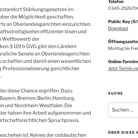
Telefon
0345-292670
tizstandort Stärkungsgesetzes im
eber die Möglichkeit geschaffen,
Public Key (S
ts an Oberlandesgerichten einzurichten.
Download
ftsstreitigkeiten effizienter lösen und
en Wettbewerb der
Öffnungszeite
ken. § 119 b GVG gibt den Ländern
Montag bis Fre
tanzliche Senate an Oberlandesgerichten
u schaffen und damit einen wesentlichen
Online-Termin
Jetzt Termin v
ng Professionalisierung gerichtlicher
.
er diese Chance ergriffen. Dazu
SUCHE
ayern, Bremen, Berlin, Hamburg,
n und Nordrhein-Westfalen. Die
Suchen
nach:
der haben ihre Arbeit aufgenommen und
rtschaftsrechtlichen Spruchpraxis.
ÜBER DIESE 
 geschehen ist. Keines der ostdeutschen