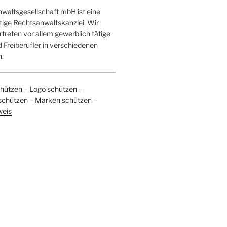
altsgesellschaft mbH ist eine
tige Rechtsanwaltskanzlei. Wir
treten vor allem gewerblich tätige
Freiberufler in verschiedenen
.
hützen
–
Logo schützen
–
schützen
–
Marken schützen
–
weis