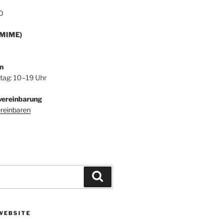
0
/MIME)
n
itag: 10–19 Uhr
vereinbarung
ereinbaren
Suchen
WEBSITE