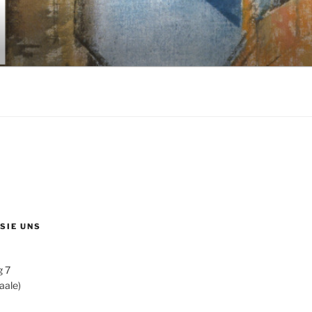
 SIE UNS
g 7
aale)