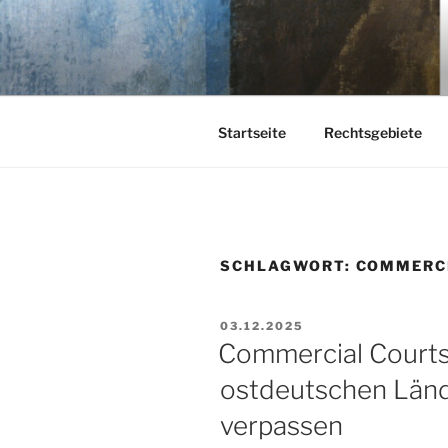
Zum
Inhalt
KEHL
springen
Rechtsanwaltsgesellschaft m
Startseite
Rechtsgebiete
SCHLAGWORT:
COMMERC
VERÖFFENTLICHT
03.12.2025
AM
Commercial Courts 
ostdeutschen Länd
verpassen