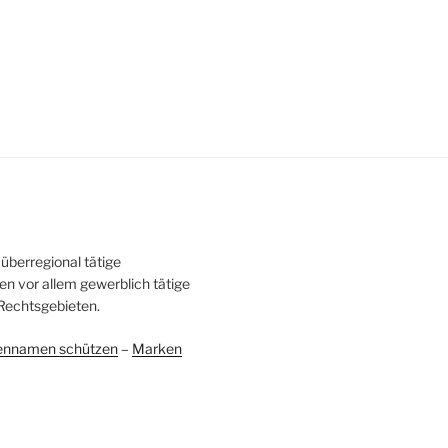
überregional tätige
en vor allem gewerblich tätige
Rechtsgebieten.
ennamen schützen
–
Marken