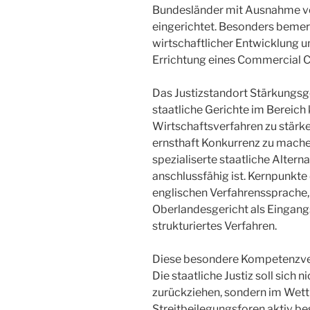
Bundesländer mit Ausnahme vo
eingerichtet. Besonders bemer
wirtschaftlicher Entwicklung un
Errichtung eines Commercial Co
Das Justizstandort Stärkungsge
staatliche Gerichte im Bereich
Wirtschaftsverfahren zu stärk
ernsthaft Konkurrenz zu mache
spezialiserte staatliche Alterna
anschlussfähig ist. Kernpunkte
englischen Verfahrenssprache, 
Oberlandesgericht als Eingangs
strukturiertes Verfahren.
Diese besondere Kompetenzver
Die staatliche Justiz soll sich n
zurückziehen, sondern im Wett
Streitbeilegungsforen aktiv be