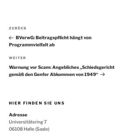
Beitragsnavigation
Vorheriger
ZURÜCK
Beitrag
BVerwG: Beitragspflicht hängt von
Programmvielfalt ab
Nächster
WEITER
Beitrag
Warnung vor Scam: Angebliches „Schiedsgericht
gemäß den Genfer Abkommen von 1949“
HIER FINDEN SIE UNS
Adresse
Universitätsring 7
06108 Halle (Saale)