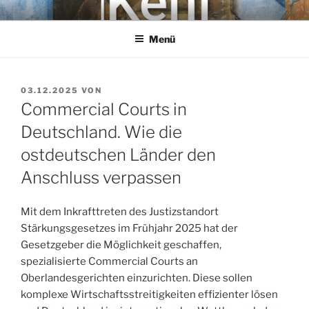
Zum
KEHL
Rechtsanwaltsgesellschaft mbH
Inhalt
Menü
springen
VERÖFFENTLICHT
03.12.2025
VON
AM
Commercial Courts in
Deutschland. Wie die
ostdeutschen Länder den
Anschluss verpassen
Mit dem Inkrafttreten des Justizstandort
Stärkungsgesetzes im Frühjahr 2025 hat der
Gesetzgeber die Möglichkeit geschaffen,
spezialisierte Commercial Courts an
Oberlandesgerichten einzurichten. Diese sollen
komplexe Wirtschaftsstreitigkeiten effizienter lösen