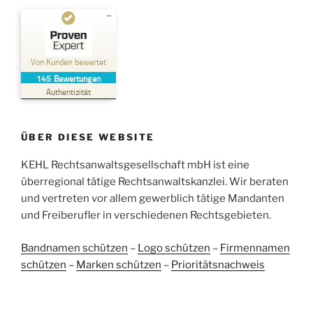
Kundenbewertungen und Erfahrungen zu
Kehl Rechtsanwaltsgesellschaft mbH
Von Kunden bewertet
145
Bewertungen
SEHR GUT
%
100
Authentizität
Empfehlungen auf
ProvenExpert.com
5,00
/
4,96
ÜBER DIESE WEBSITE
38
107
Bewertungen auf
KEHL Rechtsanwaltsgesellschaft mbH ist eine
2
Bewertungen von
ProvenExpert.com
anderen Quellen
überregional tätige Rechtsanwaltskanzlei. Wir beraten
und vertreten vor allem gewerblich tätige Mandanten
Blick aufs ProvenExpert-Profil werfen
und Freiberufler in verschiedenen Rechtsgebieten.
05.06.2026
Bandnamen schützen
–
Logo schützen
–
Firmennamen
schützen
–
Marken schützen
–
Prioritätsnachweis