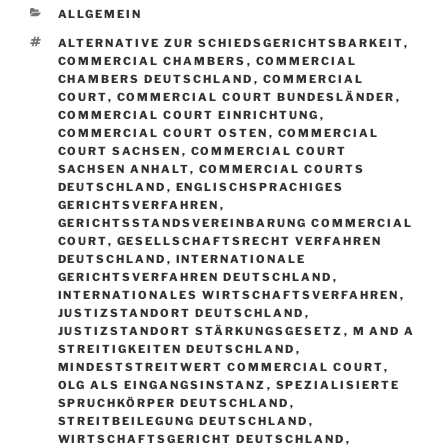
KATEGORIEN
ALLGEMEIN
SCHLAGWÖRTER
ALTERNATIVE ZUR SCHIEDSGERICHTSBARKEIT
,
COMMERCIAL CHAMBERS
,
COMMERCIAL
CHAMBERS DEUTSCHLAND
,
COMMERCIAL
COURT
,
COMMERCIAL COURT BUNDESLÄNDER
,
COMMERCIAL COURT EINRICHTUNG
,
COMMERCIAL COURT OSTEN
,
COMMERCIAL
COURT SACHSEN
,
COMMERCIAL COURT
SACHSEN ANHALT
,
COMMERCIAL COURTS
DEUTSCHLAND
,
ENGLISCHSPRACHIGES
GERICHTSVERFAHREN
,
GERICHTSSTANDSVEREINBARUNG COMMERCIAL
COURT
,
GESELLSCHAFTSRECHT VERFAHREN
DEUTSCHLAND
,
INTERNATIONALE
GERICHTSVERFAHREN DEUTSCHLAND
,
INTERNATIONALES WIRTSCHAFTSVERFAHREN
,
JUSTIZSTANDORT DEUTSCHLAND
,
JUSTIZSTANDORT STÄRKUNGSGESETZ
,
M AND A
STREITIGKEITEN DEUTSCHLAND
,
MINDESTSTREITWERT COMMERCIAL COURT
,
OLG ALS EINGANGSINSTANZ
,
SPEZIALISIERTE
SPRUCHKÖRPER DEUTSCHLAND
,
STREITBEILEGUNG DEUTSCHLAND
,
WIRTSCHAFTSGERICHT DEUTSCHLAND
,