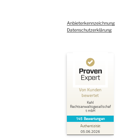
Anbieterkennzeichnung
Datenschutzerklärung
Kundenbewertungen und Erfahrungen zu
Kehl Rechtsanwaltsgesellschaft mbH
Von Kunden
%
100
SEHR GUT
bewertet
Empfehlungen auf
Kehl
ProvenExpert.com
5,00
/
4,96
Rechtsanwaltsgesellschaf
t mbH
145
Bewertungen
107
38
Authentizität
2
Bewertungen von
Bewertungen auf
05.06.2026
anderen Quellen
ProvenExpert.com