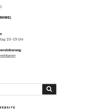
0
/MIME)
n
itag: 10–19 Uhr
vereinbarung
ereinbaren
Suchen
WEBSITE