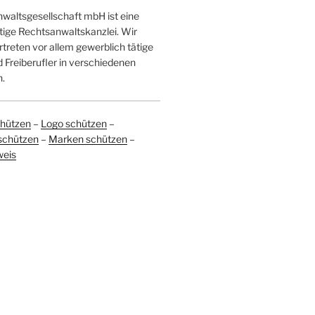
altsgesellschaft mbH ist eine
tige Rechtsanwaltskanzlei. Wir
treten vor allem gewerblich tätige
Freiberufler in verschiedenen
.
hützen
–
Logo schützen
–
schützen
–
Marken schützen
–
weis