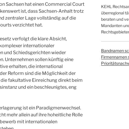
n Sachsen hat einen Commercial Court
KEHL Rechtsanw
kenswert ist, dass Sachsen-Anhalt trotz
überregional tä
d zentraler Lage vollständig auf die
beraten und ver
urts verzichtet hat.
Mandanten und 
Rechtsgebieten
setz verfolgt die klare Absicht,
 komplexer internationaler
Bandnamen sc
en und Schiedsgerichten wieder
Firmennamen 
n. Unternehmen sollen künftig eine
Prioritätsnach
tive erhalten, die international
 der Reform sind die Möglichkeit der
die fakultative Einreichung direkt beim
instanz und ein beschleunigtes, eng
lagerung ist ein Paradigmenwechsel.
icht mehr allein auf ihre hoheitliche Rolle
bewerb mit internationalen
stehen.