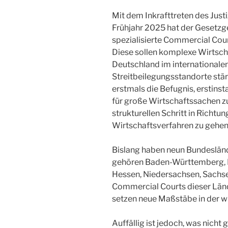
Mit dem Inkrafttreten des Jus
Frühjahr 2025 hat der Gesetzg
spezialisierte Commercial Cour
Diese sollen komplexe Wirtscha
Deutschland im international
Streitbeilegungsstandorte stär
erstmals die Befugnis, erstins
für große Wirtschaftssachen z
strukturellen Schritt in Richtu
Wirtschaftsverfahren zu gehen
Bislang haben neun Bundesländ
gehören Baden-Württemberg, B
Hessen, Niedersachsen, Sachse
Commercial Courts dieser Län
setzen neue Maßstäbe in der wi
Auffällig ist jedoch, was nicht