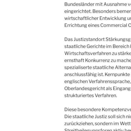
Bundesländer mit Ausnahme vo
eingerichtet. Besonders bemer
wirtschaftlicher Entwicklung un
Errichtung eines Commercial Co
Das Justizstandort Stärkungsge
staatliche Gerichte im Bereich
Wirtschaftsverfahren zu stärk
ernsthaft Konkurrenz zu mache
spezialiserte staatliche Alterna
anschlussfähig ist. Kernpunkte
englischen Verfahrenssprache, 
Oberlandesgericht als Eingangs
strukturiertes Verfahren.
Diese besondere Kompetenzver
Die staatliche Justiz soll sich n
zurückziehen, sondern im Wett
Streitbeilegungsforen aktiv be