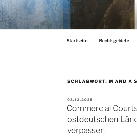
Zum
Inhalt
KEHL
springen
Rechtsanwaltsgesellschaft m
Startseite
Rechtsgebiete
SCHLAGWORT:
M AND A 
VERÖFFENTLICHT
03.12.2025
AM
Commercial Courts 
ostdeutschen Länd
verpassen