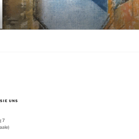
 SIE UNS
g 7
aale)