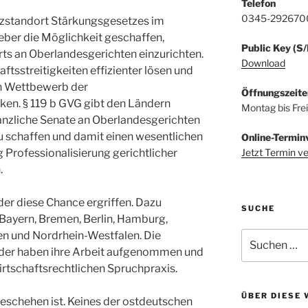
Telefon
0345-292670
tizstandort Stärkungsgesetzes im
eber die Möglichkeit geschaffen,
Public Key (S
ts an Oberlandesgerichten einzurichten.
Download
ftsstreitigkeiten effizienter lösen und
en Wettbewerb der
Öffnungszeite
ken. § 119 b GVG gibt den Ländern
Montag bis Fre
tanzliche Senate an Oberlandesgerichten
u schaffen und damit einen wesentlichen
Online-Termin
Jetzt Termin v
ng Professionalisierung gerichtlicher
.
er diese Chance ergriffen. Dazu
SUCHE
ayern, Bremen, Berlin, Hamburg,
n und Nordrhein-Westfalen. Die
Suchen
nach:
der haben ihre Arbeit aufgenommen und
rtschaftsrechtlichen Spruchpraxis.
ÜBER DIESE 
 geschehen ist. Keines der ostdeutschen