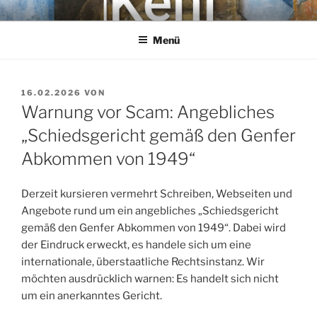
Zum
KEHL
Rechtsanwaltsgesellschaft mbH
Inhalt
Menü
springen
VERÖFFENTLICHT
16.02.2026
VON
AM
Warnung vor Scam: Angebliches
„Schiedsgericht gemäß den Genfer
Abkommen von 1949“
Derzeit kursieren vermehrt Schreiben, Webseiten und
Angebote rund um ein angebliches „Schiedsgericht
gemäß den Genfer Abkommen von 1949“. Dabei wird
der Eindruck erweckt, es handele sich um eine
internationale, überstaatliche Rechtsinstanz. Wir
möchten ausdrücklich warnen: Es handelt sich nicht
um ein anerkanntes Gericht.