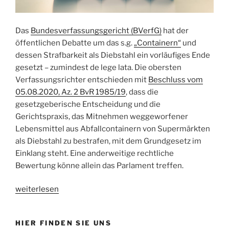
Das
Bundesverfassungsgericht (BVerfG)
hat der
öffentlichen Debatte um das s.g.
„Containern“
und
dessen Strafbarkeit als Diebstahl ein vorläufiges Ende
gesetzt – zumindest de lege lata. Die obersten
Verfassungsrichter entschieden mit
Beschluss vom
05.08.2020, Az. 2 BvR 1985/19
, dass die
gesetzgeberische Entscheidung und die
Gerichtspraxis, das Mitnehmen weggeworfener
Lebensmittel aus Abfallcontainern von Supermärkten
als Diebstahl zu bestrafen, mit dem Grundgesetz im
Einklang steht. Eine anderweitige rechtliche
Bewertung könne allein das Parlament treffen.
„BVerfG:
weiterlesen
„Containern“
bleibt
HIER FINDEN SIE UNS
strafbewehrt“