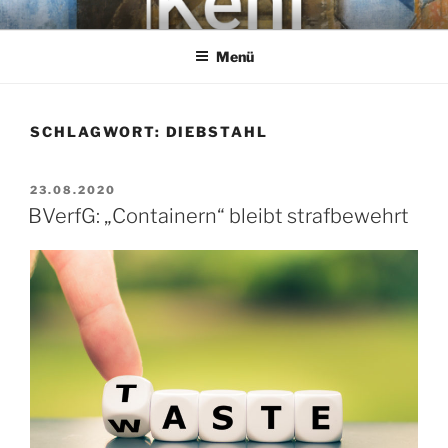
Zum
KEHL
Rechtsanwaltsgesellschaft mbH
Inhalt
Menü
springen
SCHLAGWORT:
DIEBSTAHL
VERÖFFENTLICHT
23.08.2020
AM
BVerfG: „Containern“ bleibt strafbewehrt