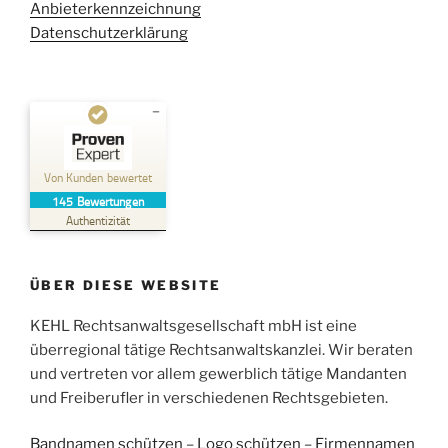
Anbieterkennzeichnung
Datenschutzerklärung
Kundenbewertungen und Erfahrungen zu
Kehl Rechtsanwaltsgesellschaft mbH
Von Kunden bewertet
145
Bewertungen
SEHR GUT
%
100
Authentizität
Empfehlungen auf
ProvenExpert.com
5,00
/
4,96
ÜBER DIESE WEBSITE
38
107
Bewertungen auf
KEHL Rechtsanwaltsgesellschaft mbH ist eine
2
Bewertungen von
ProvenExpert.com
anderen Quellen
überregional tätige Rechtsanwaltskanzlei. Wir beraten
und vertreten vor allem gewerblich tätige Mandanten
Blick aufs ProvenExpert-Profil werfen
und Freiberufler in verschiedenen Rechtsgebieten.
05.06.2026
Bandnamen schützen
–
Logo schützen
–
Firmennamen