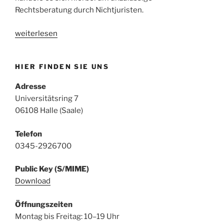
Rechtsberatung durch Nichtjuristen.
„Landgericht
weiterlesen
Halle
weist
HIER FINDEN SIE UNS
Antrag
eines
Adresse
Abmahnanwalts
Universitätsring 7
auf
06108 Halle (Saale)
Unterlassung
wegen
Telefon
RDG
0345-2926700
Verstoßes
zurück“
Public Key (S/MIME)
Download
Öffnungszeiten
Montag bis Freitag: 10–19 Uhr