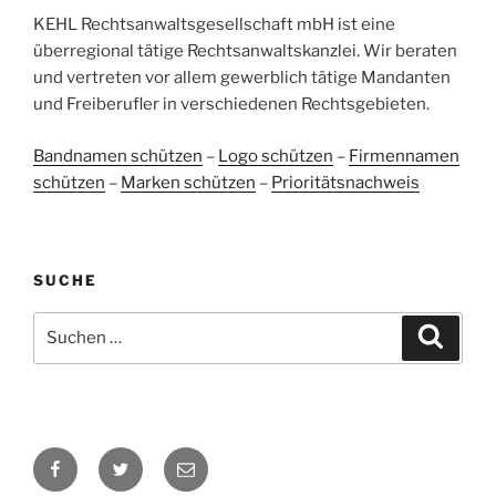
Bewertungen auf
KEHL Rechtsanwaltsgesellschaft mbH ist eine
2
Bewertungen von
ProvenExpert.com
anderen Quellen
überregional tätige Rechtsanwaltskanzlei. Wir beraten
und vertreten vor allem gewerblich tätige Mandanten
Blick aufs ProvenExpert-Profil werfen
und Freiberufler in verschiedenen Rechtsgebieten.
05.06.2026
Bandnamen schützen
–
Logo schützen
–
Firmennamen
schützen
–
Marken schützen
–
Prioritätsnachweis
SUCHE
Suchen
Suche
nach:
Facebook
Twitter
E-
Mail