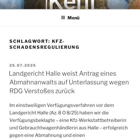
Zum
KEHL
Rechtsanwaltsgesellschaft mbH
Inhalt
Menü
springen
SCHLAGWORT:
KFZ-
SCHADENSREGULIERUNG
VERÖFFENTLICHT
25.07.2025
AM
Landgericht Halle weist Antrag eines
Abmahnanwalts auf Unterlassung wegen
RDG Verstoßes zurück
Im einstweiligen Verfügungsverfahren vor dem
Landgericht Halle (Az. 8 O 8/25) haben wir die
Verfügungsbeklagte – eine Kfz-Werkstattbetreiberin
und Gebrauchtwagenhändlerin aus Halle – erfolgreich
gegen eine Abmahnung und einen