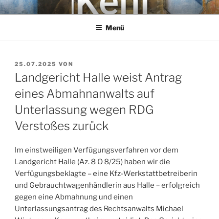
Zum
KEHL
Rechtsanwaltsgesellschaft mbH
Inhalt
Menü
springen
VERÖFFENTLICHT
25.07.2025
VON
AM
Landgericht Halle weist Antrag
eines Abmahnanwalts auf
Unterlassung wegen RDG
Verstoßes zurück
Im einstweiligen Verfügungsverfahren vor dem
Landgericht Halle (Az. 8 O 8/25) haben wir die
Verfügungsbeklagte – eine Kfz-Werkstattbetreiberin
und Gebrauchtwagenhändlerin aus Halle – erfolgreich
gegen eine Abmahnung und einen
Unterlassungsantrag des Rechtsanwalts Michael