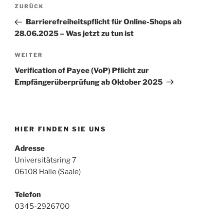
Beitragsnavigation
Vorheriger
ZURÜCK
Beitrag
Barrierefreiheitspflicht für Online-Shops ab
28.06.2025 – Was jetzt zu tun ist
Nächster
WEITER
Beitrag
Verification of Payee (VoP) Pflicht zur
Empfängerüberprüfung ab Oktober 2025
HIER FINDEN SIE UNS
Adresse
Universitätsring 7
06108 Halle (Saale)
Telefon
0345-2926700