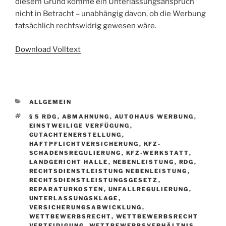
diesem Grund komme ein Unterlassungsanspruch
nicht in Betracht – unabhängig davon, ob die Werbung
tatsächlich rechtswidrig gewesen wäre.
Download Volltext
KATEGORIEN
ALLGEMEIN
SCHLAGWÖRTER
§ 5 RDG
,
ABMAHNUNG
,
AUTOHAUS WERBUNG
,
EINSTWEILIGE VERFÜGUNG
,
GUTACHTENERSTELLUNG
,
HAFTPFLICHTVERSICHERUNG
,
KFZ-
SCHADENSREGULIERUNG
,
KFZ-WERKSTATT
,
LANDGERICHT HALLE
,
NEBENLEISTUNG
,
RDG
,
RECHTSDIENSTLEISTUNG NEBENLEISTUNG
,
RECHTSDIENSTLEISTUNGSGESETZ
,
REPARATURKOSTEN
,
UNFALLREGULIERUNG
,
UNTERLASSUNGSKLAGE
,
VERSICHERUNGSABWICKLUNG
,
WETTBEWERBSRECHT
,
WETTBEWERBSRECHT
VERTEIDIGUNG
,
WETTBEWERBSVERHÄLTNIS
,