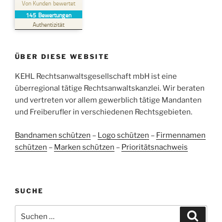
Von Kunden bewertet
145
Bewertungen
SEHR GUT
%
100
Authentizität
Empfehlungen auf
ProvenExpert.com
5,00
/
4,96
ÜBER DIESE WEBSITE
38
107
Bewertungen auf
KEHL Rechtsanwaltsgesellschaft mbH ist eine
2
Bewertungen von
ProvenExpert.com
anderen Quellen
überregional tätige Rechtsanwaltskanzlei. Wir beraten
und vertreten vor allem gewerblich tätige Mandanten
Blick aufs ProvenExpert-Profil werfen
und Freiberufler in verschiedenen Rechtsgebieten.
05.06.2026
Bandnamen schützen
–
Logo schützen
–
Firmennamen
schützen
–
Marken schützen
–
Prioritätsnachweis
SUCHE
Suchen
Suche