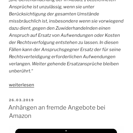
Ansprüche ist unzulässig, wenn sie unter
Berücksichtigung der gesamten Umstände
missbräuchlich ist, insbesondere wenn sie vorwiegend
dazu dient, gegen den Zuwiderhandelnden einen
Anspruch auf Ersatz von Aufwendungen oder Kosten
der Rechtsverfolgung entstehen zu lassen. In diesen
Fällen kann der Anspruchsgegner Ersatz der für seine
Rechtsverteidigung erforderlichen Aufwendungen
verlangen. Weiter gehende Ersatzansprüche bleiben
unberührt.“
„„Deutsche
weiterlesen
Umwelthilfe“
obsiegt
VERÖFFENTLICHT
26.03.2019
AM
–
Anhängen an fremde Angebote bei
„Rechtsmissbrauch“
Amazon
bleibt
zahnloser