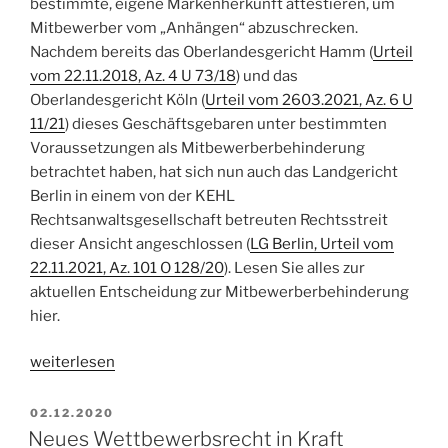
bestimmte, eigene Markenherkunft attestieren, um
Mitbewerber vom „Anhängen“ abzuschrecken.
Nachdem bereits das Oberlandesgericht Hamm (
Urteil
vom 22.11.2018, Az. 4 U 73/18
) und das
Oberlandesgericht Köln (
Urteil vom 2603.2021, Az. 6 U
11/21
) dieses Geschäftsgebaren unter bestimmten
Voraussetzungen als Mitbewerberbehinderung
betrachtet haben, hat sich nun auch das Landgericht
Berlin in einem von der KEHL
Rechtsanwaltsgesellschaft betreuten Rechtsstreit
dieser Ansicht angeschlossen (
LG Berlin, Urteil vom
22.11.2021, Az. 101 O 128/20
). Lesen Sie alles zur
aktuellen Entscheidung zur Mitbewerberbehinderung
hier.
„Landgericht
weiterlesen
Berlin
verbietet
VERÖFFENTLICHT
02.12.2020
AM
Mitbewerberbehinderung
Neues Wettbewerbsrecht in Kraft