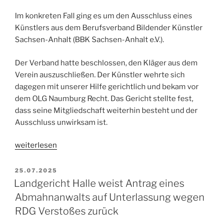
Im konkreten Fall ging es um den Ausschluss eines
Künstlers aus dem Berufsverband Bildender Künstler
Sachsen-Anhalt (BBK Sachsen-Anhalt e.V.).
Der Verband hatte beschlossen, den Kläger aus dem
Verein auszuschließen. Der Künstler wehrte sich
dagegen mit unserer Hilfe gerichtlich und bekam vor
dem OLG Naumburg Recht. Das Gericht stellte fest,
dass seine Mitgliedschaft weiterhin besteht und der
Ausschluss unwirksam ist.
„Wenn
weiterlesen
ein
Berufsverband
VERÖFFENTLICHT
25.07.2025
AM
faktisch
Landgericht Halle weist Antrag eines
ein
Abmahnanwalts auf Unterlassung wegen
Monopol
RDG Verstoßes zurück
ist“