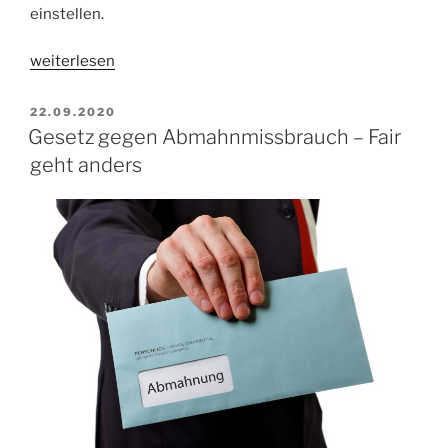
einstellen.
„Neues
weiterlesen
Wettbewerbsrecht
in
VERÖFFENTLICHT
22.09.2020
AM
Kraft“
Gesetz gegen Abmahnmissbrauch – Fair
geht anders