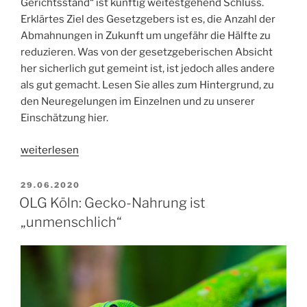
Gerichtsstand“ ist künftig weitestgehend Schluss.
Erklärtes Ziel des Gesetzgebers ist es, die Anzahl der
Abmahnungen in Zukunft um ungefähr die Hälfte zu
reduzieren. Was von der gesetzgeberischen Absicht
her sicherlich gut gemeint ist, ist jedoch alles andere
als gut gemacht. Lesen Sie alles zum Hintergrund, zu
den Neuregelungen im Einzelnen und zu unserer
Einschätzung hier.
„Gesetz
weiterlesen
gegen
Abmahnmissbrauch
VERÖFFENTLICHT
29.06.2020
AM
–
OLG Köln: Gecko-Nahrung ist
Fair
„unmenschlich“
geht
anders“