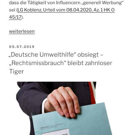
dass die Tätigkeit von Influencern „generell Werbung“
sei (
LG Koblenz, Urteil vom 08.04.2020, Az. 1 HK O
45/17
).
„Gerichte:
weiterlesen
Influencer
machen
VERÖFFENTLICHT
05.07.2019
AM
„generell
„Deutsche Umwelthilfe“ obsiegt –
Werbung““
„Rechtsmissbrauch“ bleibt zahnloser
Tiger