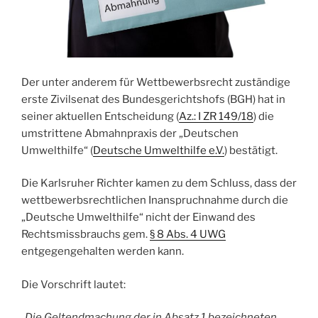
Der unter anderem für Wettbewerbsrecht zuständige
erste Zivilsenat des Bundesgerichtshofs (BGH) hat in
seiner aktuellen Entscheidung (
Az.: I ZR 149/18
) die
umstrittene Abmahnpraxis der „Deutschen
Umwelthilfe“ (
Deutsche Umwelthilfe e.V.
) bestätigt.
Die Karlsruher Richter kamen zu dem Schluss, dass der
wettbewerbsrechtlichen Inanspruchnahme durch die
„Deutsche Umwelthilfe“ nicht der Einwand des
Rechtsmissbrauchs gem.
§ 8 Abs. 4 UWG
entgegengehalten werden kann.
Die Vorschrift lautet:
„Die Geltendmachung der in Absatz 1 bezeichneten