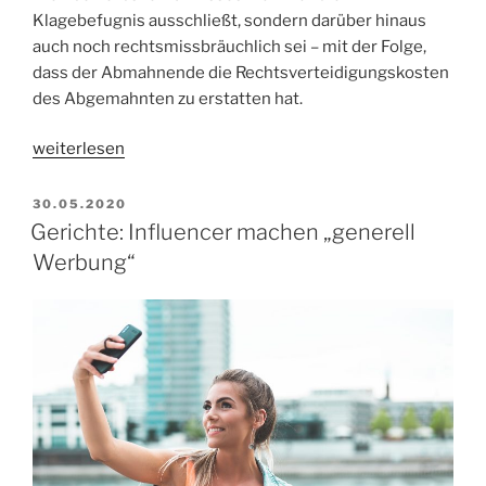
Klagebefugnis ausschließt, sondern darüber hinaus
auch noch rechtsmissbräuchlich sei – mit der Folge,
dass der Abmahnende die Rechtsverteidigungskosten
des Abgemahnten zu erstatten hat.
„OLG
weiterlesen
Köln:
Gecko-
VERÖFFENTLICHT
30.05.2020
AM
Nahrung
Gerichte: Influencer machen „generell
ist
Werbung“
„unmenschlich““