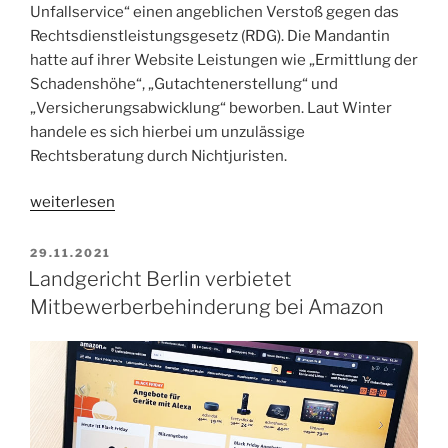
Unfallservice“ einen angeblichen Verstoß gegen das
Rechtsdienstleistungsgesetz (RDG). Die Mandantin
hatte auf ihrer Website Leistungen wie „Ermittlung der
Schadenshöhe“, „Gutachtenerstellung“ und
„Versicherungsabwicklung“ beworben. Laut Winter
handele es sich hierbei um unzulässige
Rechtsberatung durch Nichtjuristen.
„Landgericht
weiterlesen
Halle
weist
VERÖFFENTLICHT
29.11.2021
AM
Antrag
Landgericht Berlin verbietet
eines
Mitbewerberbehinderung bei Amazon
Abmahnanwalts
auf
Unterlassung
wegen
RDG
Verstoßes