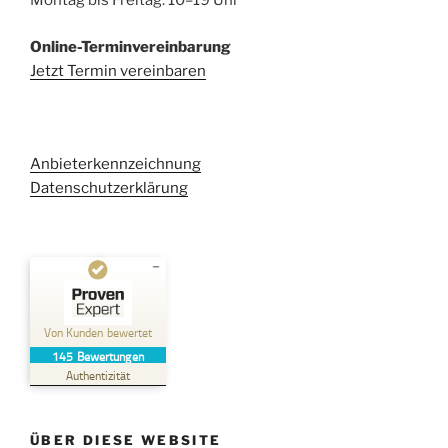
Montag bis Freitag: 10–19 Uhr
Online-Terminvereinbarung
Jetzt Termin vereinbaren
Anbieterkennzeichnung
Datenschutzerklärung
Kundenbewertungen und Erfahrungen zu
Kehl Rechtsanwaltsgesellschaft mbH
Von Kunden bewertet
145
Bewertungen
SEHR GUT
%
100
Authentizität
Empfehlungen auf
ProvenExpert.com
5,00
/
4,96
ÜBER DIESE WEBSITE