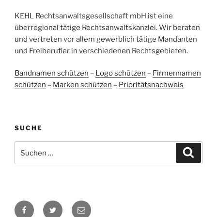
38
107
Bewertungen auf
KEHL Rechtsanwaltsgesellschaft mbH ist eine
2
Bewertungen von
ProvenExpert.com
anderen Quellen
überregional tätige Rechtsanwaltskanzlei. Wir beraten
und vertreten vor allem gewerblich tätige Mandanten
Blick aufs ProvenExpert-Profil werfen
und Freiberufler in verschiedenen Rechtsgebieten.
05.06.2026
Bandnamen schützen
–
Logo schützen
–
Firmennamen
schützen
–
Marken schützen
–
Prioritätsnachweis
SUCHE
Suchen
Suche
nach:
Facebook
Twitter
E-