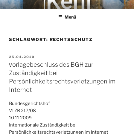
Zum
KEHL
Rechtsanwaltsgesellschaft mbH
Inhalt
Menü
springen
SCHLAGWORT:
RECHTSSCHUTZ
VERÖFFENTLICHT
25.04.2010
AM
Vorlagebeschluss des BGH zur
Zuständigkeit bei
Persönlichkeitsrechtsverletzungen im
Internet
Bundesgerichtshof
VI ZR 217/08
10.11.2009
Internationale Zuständigkeit bei
Persönlichkeitsrechtsverletzungen im Internet