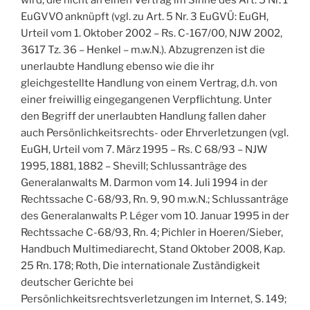
EuGVVO anknüpft (vgl. zu Art. 5 Nr. 3 EuGVÜ: EuGH,
Urteil vom 1. Oktober 2002 – Rs. C-167/00, NJW 2002,
3617 Tz. 36 – Henkel – m.w.N.). Abzugrenzen ist die
unerlaubte Handlung ebenso wie die ihr
gleichgestellte Handlung von einem Vertrag, d.h. von
einer freiwillig eingegangenen Verpflichtung. Unter
den Begriff der unerlaubten Handlung fallen daher
auch Persönlichkeitsrechts- oder Ehrverletzungen (vgl.
EuGH, Urteil vom 7. März 1995 – Rs. C 68/93 – NJW
1995, 1881, 1882 – Shevill; Schlussanträge des
Generalanwalts M. Darmon vom 14. Juli 1994 in der
Rechtssache C-68/93, Rn. 9, 90 m.w.N.; Schlussanträge
des Generalanwalts P. Léger vom 10. Januar 1995 in der
Rechtssache C-68/93, Rn. 4; Pichler in Hoeren/Sieber,
Handbuch Multimediarecht, Stand Oktober 2008, Kap.
25 Rn. 178; Roth, Die internationale Zuständigkeit
deutscher Gerichte bei
Persönlichkeitsrechtsverletzungen im Internet, S. 149;