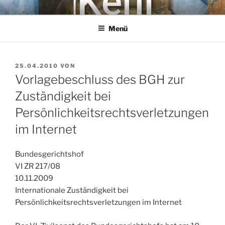
Zum
KEHL
Rechtsanwaltsgesellschaft mbH
Inhalt
Menü
springen
VERÖFFENTLICHT
25.04.2010
VON
AM
Vorlagebeschluss des BGH zur
Zuständigkeit bei
Persönlichkeitsrechtsverletzungen
im Internet
Bundesgerichtshof
VI ZR 217/08
10.11.2009
Internationale Zuständigkeit bei
Persönlichkeitsrechtsverletzungen im Internet