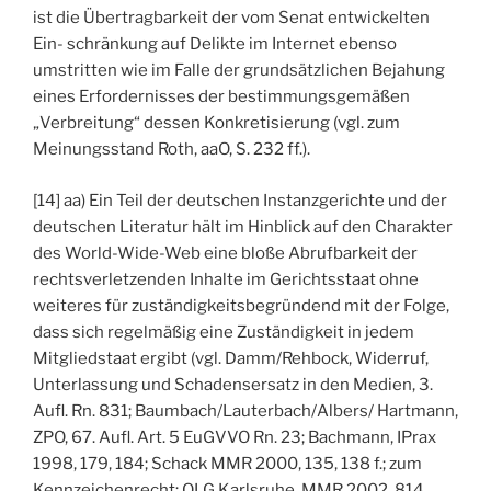
ist die Übertragbarkeit der vom Senat entwickelten
Ein- schränkung auf Delikte im Internet ebenso
umstritten wie im Falle der grundsätzlichen Bejahung
eines Erfordernisses der bestimmungsgemäßen
„Verbreitung“ dessen Konkretisierung (vgl. zum
Meinungsstand Roth, aaO, S. 232 ff.).
[14] aa) Ein Teil der deutschen Instanzgerichte und der
deutschen Literatur hält im Hinblick auf den Charakter
des World-Wide-Web eine bloße Abrufbarkeit der
rechtsverletzenden Inhalte im Gerichtsstaat ohne
weiteres für zuständigkeitsbegründend mit der Folge,
dass sich regelmäßig eine Zuständigkeit in jedem
Mitgliedstaat ergibt (vgl. Damm/Rehbock, Widerruf,
Unterlassung und Schadensersatz in den Medien, 3.
Aufl. Rn. 831; Baumbach/Lauterbach/Albers/ Hartmann,
ZPO, 67. Aufl. Art. 5 EuGVVO Rn. 23; Bachmann, IPrax
1998, 179, 184; Schack MMR 2000, 135, 138 f.; zum
Kennzeichenrecht: OLG Karlsruhe, MMR 2002, 814,