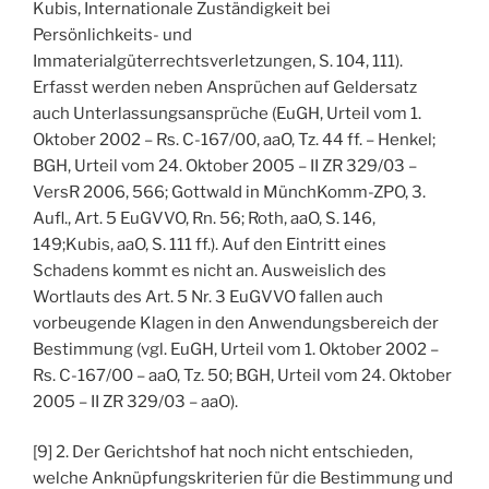
Kubis, Internationale Zuständigkeit bei
Persönlichkeits- und
Immaterialgüterrechtsverletzungen, S. 104, 111).
Erfasst werden neben Ansprüchen auf Geldersatz
auch Unterlassungsansprüche (EuGH, Urteil vom 1.
Oktober 2002 – Rs. C-167/00, aaO, Tz. 44 ff. – Henkel;
BGH, Urteil vom 24. Oktober 2005 – II ZR 329/03 –
VersR 2006, 566; Gottwald in MünchKomm-ZPO, 3.
Aufl., Art. 5 EuGVVO, Rn. 56; Roth, aaO, S. 146,
149;Kubis, aaO, S. 111 ff.). Auf den Eintritt eines
Schadens kommt es nicht an. Ausweislich des
Wortlauts des Art. 5 Nr. 3 EuGVVO fallen auch
vorbeugende Klagen in den Anwendungsbereich der
Bestimmung (vgl. EuGH, Urteil vom 1. Oktober 2002 –
Rs. C-167/00 – aaO, Tz. 50; BGH, Urteil vom 24. Oktober
2005 – II ZR 329/03 – aaO).
[9] 2. Der Gerichtshof hat noch nicht entschieden,
welche Anknüpfungskriterien für die Bestimmung und