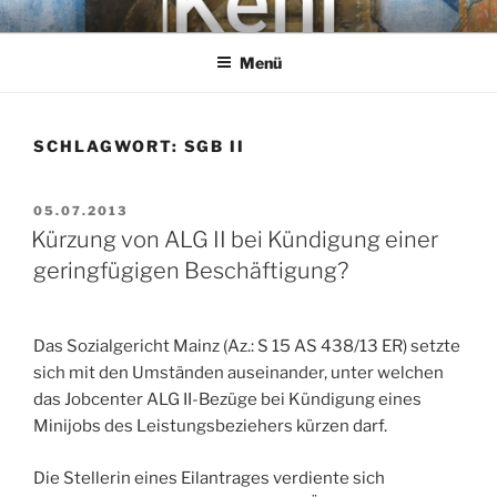
Zum
KEHL
Rechtsanwaltsgesellschaft mbH
Inhalt
Menü
springen
SCHLAGWORT:
SGB II
VERÖFFENTLICHT
05.07.2013
AM
Kürzung von ALG II bei Kündigung einer
geringfügigen Beschäftigung?
Das Sozialgericht Mainz (Az.: S 15 AS 438/13 ER) setzte
sich mit den Umständen auseinander, unter welchen
das Jobcenter ALG II-Bezüge bei Kündigung eines
Minijobs des Leistungsbeziehers kürzen darf.
Die Stellerin eines Eilantrages verdiente sich