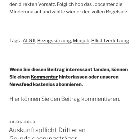
den direkten Vorsatz. Folglich hob das Jobcenter die
Minderung auf und zahlte wieder den vollen Regelsatz.
Tags :
ALG II
,
Bezugskürzung
,
Minijob
,
Pflichtverletzung
Wenn Sie diesen Beitrag interessant fanden, können
Sie einen
Kommentar
hinterlassen oder unseren
Newsfeed
kostenlos abonnieren.
Hier können Sie den Beitrag kommentieren.
VERÖFFENTLICHT
14.06.2013
AM
Auskunftspflicht Dritter an
Grundsicherungsträger