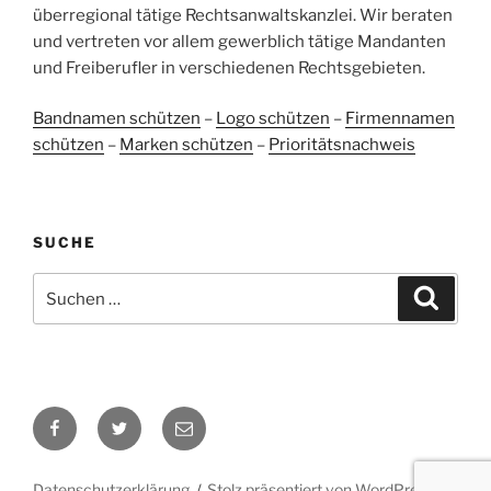
ProvenExpert.com
anderen Quellen
überregional tätige Rechtsanwaltskanzlei. Wir beraten
und vertreten vor allem gewerblich tätige Mandanten
Blick aufs ProvenExpert-Profil werfen
und Freiberufler in verschiedenen Rechtsgebieten.
05.06.2026
Bandnamen schützen
–
Logo schützen
–
Firmennamen
schützen
–
Marken schützen
–
Prioritätsnachweis
SUCHE
Suchen
Suche
nach:
Facebook
Twitter
E-
Mail
Datenschutzerklärung
Stolz präsentiert von WordPress