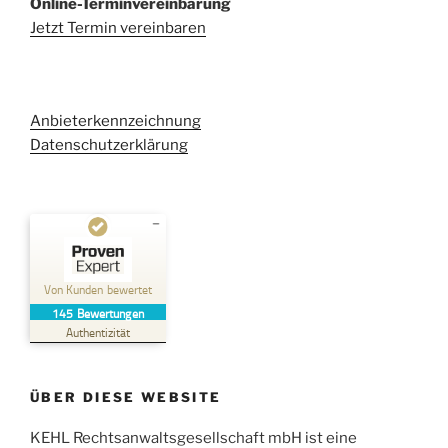
Online-Terminvereinbarung
Jetzt Termin vereinbaren
Anbieterkennzeichnung
Datenschutzerklärung
Kundenbewertungen und Erfahrungen zu
Kehl Rechtsanwaltsgesellschaft mbH
Von Kunden bewertet
145
Bewertungen
SEHR GUT
%
100
Authentizität
Empfehlungen auf
ProvenExpert.com
5,00
/
4,96
ÜBER DIESE WEBSITE
38
107
Bewertungen auf
KEHL Rechtsanwaltsgesellschaft mbH ist eine
2
Bewertungen von