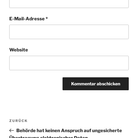
E-Mail-Adresse
*
Website
Beitragsnavigation
Vorheriger
ZURÜCK
Beitrag
Behörde hat keinen Anspruch auf ungesicherte
Übertragung elektronischer Daten