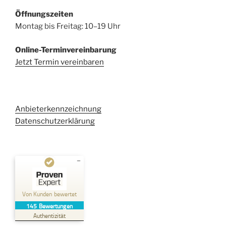
Öffnungszeiten
Montag bis Freitag: 10–19 Uhr
Online-Terminvereinbarung
Jetzt Termin vereinbaren
Anbieterkennzeichnung
Datenschutzerklärung
Kundenbewertungen und Erfahrungen zu
Kehl Rechtsanwaltsgesellschaft mbH
Von Kunden bewertet
145
Bewertungen
SEHR GUT
%
100
Authentizität
Empfehlungen auf