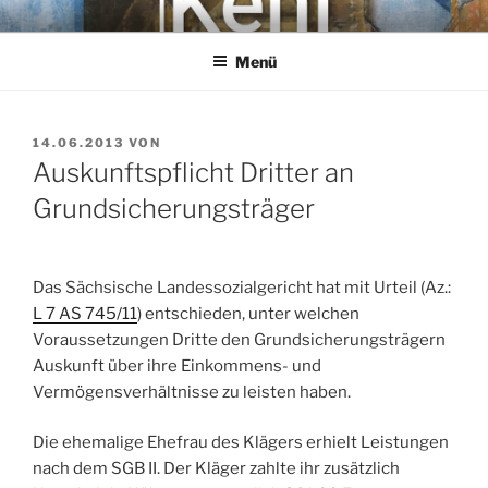
Zum
KEHL
Rechtsanwaltsgesellschaft mbH
Inhalt
Menü
springen
VERÖFFENTLICHT
14.06.2013
VON
AM
Auskunftspflicht Dritter an
Grundsicherungsträger
Das Sächsische Landessozialgericht hat mit Urteil (Az.:
L 7 AS 745/11
) entschieden, unter welchen
Voraussetzungen Dritte den Grundsicherungsträgern
Auskunft über ihre Einkommens- und
Vermögensverhältnisse zu leisten haben.
Die ehemalige Ehefrau des Klägers erhielt Leistungen
nach dem SGB II. Der Kläger zahlte ihr zusätzlich