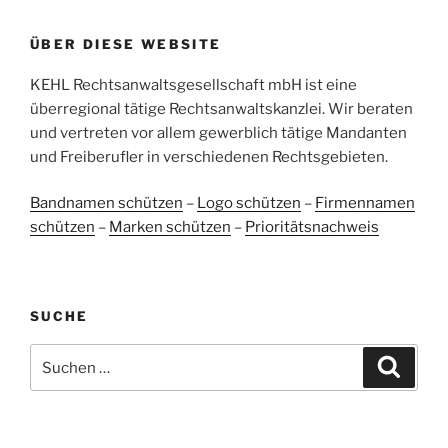
ProvenExpert.com
5,00
/
4,96
ÜBER DIESE WEBSITE
38
107
Bewertungen auf
KEHL Rechtsanwaltsgesellschaft mbH ist eine
2
Bewertungen von
ProvenExpert.com
anderen Quellen
überregional tätige Rechtsanwaltskanzlei. Wir beraten
und vertreten vor allem gewerblich tätige Mandanten
Blick aufs ProvenExpert-Profil werfen
und Freiberufler in verschiedenen Rechtsgebieten.
05.06.2026
Bandnamen schützen
–
Logo schützen
–
Firmennamen
schützen
–
Marken schützen
–
Prioritätsnachweis
SUCHE
Suchen
Suche
nach: