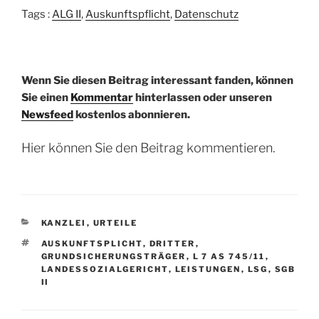
Tags :
ALG II
,
Auskunftspflicht
,
Datenschutz
Wenn Sie diesen Beitrag interessant fanden, können
Sie einen
Kommentar
hinterlassen oder unseren
Newsfeed
kostenlos abonnieren.
Hier können Sie den Beitrag kommentieren.
KATEGORIEN
KANZLEI
,
URTEILE
SCHLAGWÖRTER
AUSKUNFTSPLICHT
,
DRITTER
,
GRUNDSICHERUNGSTRÄGER
,
L 7 AS 745/11
,
LANDESSOZIALGERICHT
,
LEISTUNGEN
,
LSG
,
SGB
II