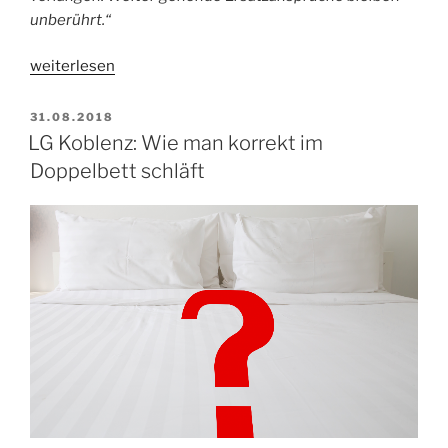
unberührt.“
„„Deutsche
weiterlesen
Umwelthilfe“
obsiegt
VERÖFFENTLICHT
31.08.2018
AM
–
LG Koblenz: Wie man korrekt im
„Rechtsmissbrauch“
Doppelbett schläft
bleibt
zahnloser
Tiger“