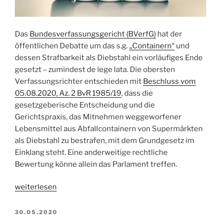
Das
Bundesverfassungsgericht (BVerfG)
hat der
öffentlichen Debatte um das s.g.
„Containern“
und
dessen Strafbarkeit als Diebstahl ein vorläufiges Ende
gesetzt – zumindest de lege lata. Die obersten
Verfassungsrichter entschieden mit
Beschluss vom
05.08.2020, Az. 2 BvR 1985/19
, dass die
gesetzgeberische Entscheidung und die
Gerichtspraxis, das Mitnehmen weggeworfener
Lebensmittel aus Abfallcontainern von Supermärkten
als Diebstahl zu bestrafen, mit dem Grundgesetz im
Einklang steht. Eine anderweitige rechtliche
Bewertung könne allein das Parlament treffen.
„BVerfG:
weiterlesen
„Containern“
bleibt
VERÖFFENTLICHT
30.05.2020
AM