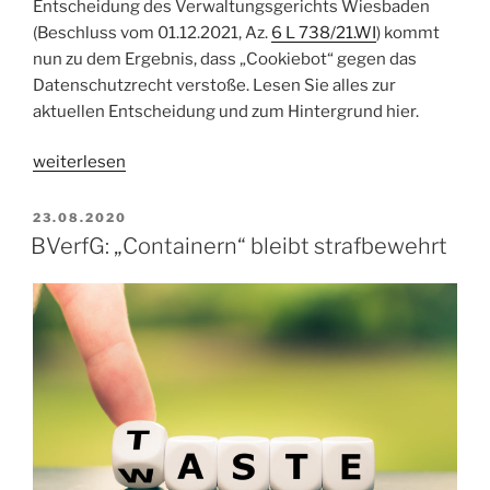
Entscheidung des Verwaltungsgerichts Wiesbaden
(Beschluss vom 01.12.2021, Az.
6 L 738/21.WI
) kommt
nun zu dem Ergebnis, dass „Cookiebot“ gegen das
Datenschutzrecht verstoße. Lesen Sie alles zur
aktuellen Entscheidung und zum Hintergrund hier.
„Consent-
weiterlesen
App
„Cookiebot“
VERÖFFENTLICHT
23.08.2020
AM
datenschutzwidrig?“
BVerfG: „Containern“ bleibt strafbewehrt