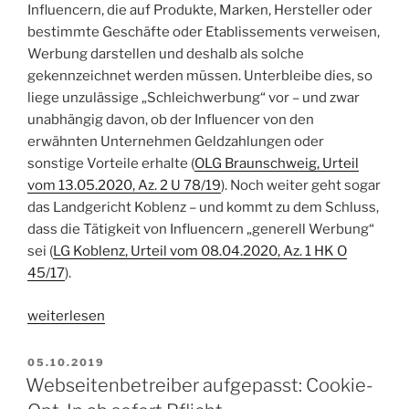
Influencern, die auf Produkte, Marken, Hersteller oder
bestimmte Geschäfte oder Etablissements verweisen,
Werbung darstellen und deshalb als solche
gekennzeichnet werden müssen. Unterbleibe dies, so
liege unzulässige „Schleichwerbung“ vor – und zwar
unabhängig davon, ob der Influencer von den
erwähnten Unternehmen Geldzahlungen oder
sonstige Vorteile erhalte (
OLG Braunschweig, Urteil
vom 13.05.2020, Az. 2 U 78/19
). Noch weiter geht sogar
das Landgericht Koblenz – und kommt zu dem Schluss,
dass die Tätigkeit von Influencern „generell Werbung“
sei (
LG Koblenz, Urteil vom 08.04.2020, Az. 1 HK O
45/17
).
„Gerichte:
weiterlesen
Influencer
machen
VERÖFFENTLICHT
05.10.2019
AM
„generell
Webseitenbetreiber aufgepasst: Cookie-
Werbung““