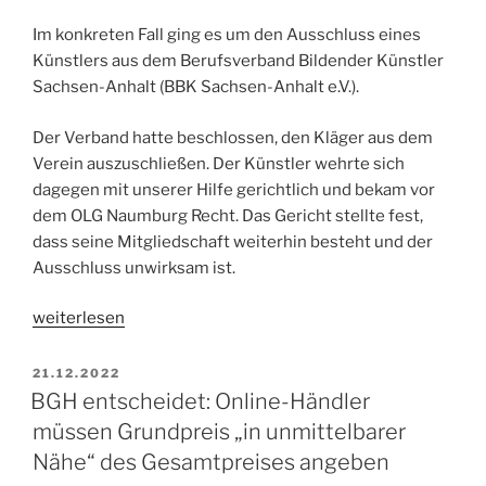
Im konkreten Fall ging es um den Ausschluss eines
Künstlers aus dem Berufsverband Bildender Künstler
Sachsen-Anhalt (BBK Sachsen-Anhalt e.V.).
Der Verband hatte beschlossen, den Kläger aus dem
Verein auszuschließen. Der Künstler wehrte sich
dagegen mit unserer Hilfe gerichtlich und bekam vor
dem OLG Naumburg Recht. Das Gericht stellte fest,
dass seine Mitgliedschaft weiterhin besteht und der
Ausschluss unwirksam ist.
„Wenn
weiterlesen
ein
Berufsverband
VERÖFFENTLICHT
21.12.2022
AM
faktisch
BGH entscheidet: Online-Händler
ein
müssen Grundpreis „in unmittelbarer
Monopol
Nähe“ des Gesamtpreises angeben
ist“