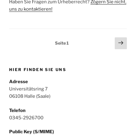
Haben Sie Fragen zum Urheberrecht?
Zögern Sie nicht,
uns zu kontaktieren!
Seitennummerierung
Näch
Seite
1
Seit
der
Beiträge
HIER FINDEN SIE UNS
Adresse
Universitätsring 7
06108 Halle (Saale)
Telefon
0345-2926700
Public Key (S/MIME)