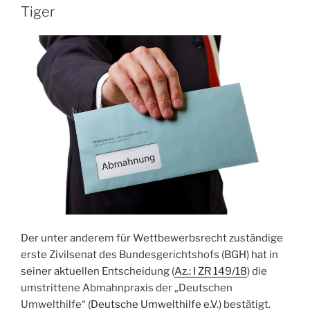
ab
Tiger
sofort
Pflicht“
Der unter anderem für Wettbewerbsrecht zuständige
erste Zivilsenat des Bundesgerichtshofs (BGH) hat in
seiner aktuellen Entscheidung (
Az.: I ZR 149/18
) die
umstrittene Abmahnpraxis der „Deutschen
Umwelthilfe“ (
Deutsche Umwelthilfe e.V.
) bestätigt.