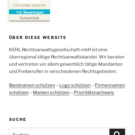
Kehl Rechtsanwaltsgesellschaft mbH
Von Kunden bewertet
145
Bewertungen
SEHR GUT
%
100
Authentizität
Empfehlungen auf
ProvenExpert.com
5,00
/
4,96
ÜBER DIESE WEBSITE
38
107
Bewertungen auf
KEHL Rechtsanwaltsgesellschaft mbH ist eine
2
Bewertungen von
ProvenExpert.com
anderen Quellen
überregional tätige Rechtsanwaltskanzlei. Wir beraten
und vertreten vor allem gewerblich tätige Mandanten
Blick aufs ProvenExpert-Profil werfen
und Freiberufler in verschiedenen Rechtsgebieten.
05.06.2026
Bandnamen schützen
–
Logo schützen
–
Firmennamen
schützen
–
Marken schützen
–
Prioritätsnachweis
SUCHE
Suchen
Suche