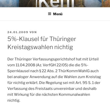
Zum
KEHL
Rechtsanwaltsgesellschaft mbH
Inhalt
Menü
springen
VERÖFFENTLICHT
24.01.2009
VON
AM
5%-Klausel für Thüringer
Kreistagswahlen nichtig
Der Thüringer Verfassungsgerichtshof hat mit Urteil
vom 11.04.2008 (Az. VerfGH 22/05) die die 5%-
Sperrklausel nach § 22 Abs. 2 ThürKommWahlG auch
bei analoger Anwendung auf die Wahlen zum Kreistag
für nichtig erklärt. Die Regelung sei mit Art. 95 S. 1 der
Verfassung des Freistaats unvereinbar und deshalb
mit Wirkung für die nächsten Kommunalwahlen
nichtig.