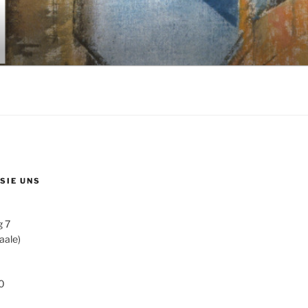
 SIE UNS
g 7
aale)
0