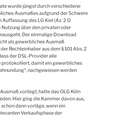
vate wurde jüngst durch verschiedene
rbliches Ausmaßes aufgrund der Schwere
h Auffassung des LG Kiel (Az. 2 O
e Nutzung über den privaten oder
inausgeht. Der einmalige Download
icht als gewerbliches Ausmaß
der Rechteinhaber aus dem § 101 Abs. 2
dass der DSL-Provider alle
protokolliert, damit ein gewerbliches
rfahnundung“, nachgewiesen werden
 Ausmaß vorliegt, hatte das OLG Köln
ieden. Hier ging die Kammer davon aus,
schon dann vorläge, wenn ein
elevanten Verkaufsphase der