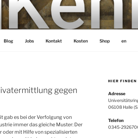
bH
Blog
Jobs
Kontakt
Kosten
Shop
en
HIER FINDEN
rivatermittlung gegen
Adresse
Universitätsrin
06108 Halle (S
it gab es bei der Verfolgung von
Telefon
ustrie immer das gleiche Muster: Der
0345-292670
 oder mit Hilfe von spezialisierten