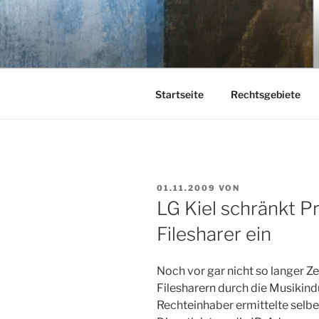
Zum
Inhalt
KEHL
springen
Rechtsanwaltsgesellschaft m
Startseite
Rechtsgebiete
VERÖFFENTLICHT
01.11.2009
VON
AM
LG Kiel schränkt P
Filesharer ein
Noch vor gar nicht so langer Ze
Filesharern durch die Musikind
Rechteinhaber ermittelte selber