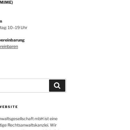
/MIME)
n
itag: 10–19 Uhr
vereinbarung
ereinbaren
Suchen
WEBSITE
altsgesellschaft mbH ist eine
tige Rechtsanwaltskanzlei. Wir