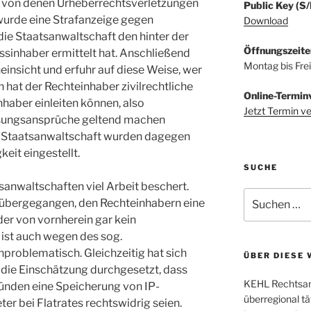
n, von denen Urheberrechtsverletzungen
Public Key (S
 wurde eine Strafanzeige gegen
Download
die Staatsanwaltschaft den hinter der
Öffnungszeite
sinhaber ermittelt hat. Anschließend
Montag bis Fre
insicht und erfuhr auf diese Weise, wer
n hat der Rechteinhaber zivilrechtliche
Online-Termin
haber einleiten können, also
Jetzt Termin v
ssungsansprüche geltend machen
r Staatsanwaltschaft wurden dagegen
eit eingestellt.
SUCHE
anwaltschaften viel Arbeit beschert.
Suchen
 übergegangen, den Rechteinhabern eine
nach:
er von vornherein gar kein
 ist auch wegen des sog.
nproblematisch. Gleichzeitig hat sich
ÜBER DIESE 
 die Einschätzung durchgesetzt, dass
KEHL Rechtsanw
ünden eine Speicherung von IP-
überregional tä
r bei Flatrates rechtswidrig seien.