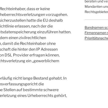
beraten und ver
Mandanten und 
 Rechteinhaber, dass er keine
Rechtsgebieten
rheberrechtsverletzungen vorzugehen.
sicherzustellen hatte die EU deshalb
chtlinie erlassen, nach der die
Bandnamen sc
atsdatenspeicherung einzuführen hatten.
Firmennamen 
em einen zivilrechtlichen
Prioritätsnach
, damit die Rechteinhaber ohne
chaft die hinter den IP Adressen
on DSL Provider erfragen können,
chtsverletzung ein „gewerblichem
rläufig nicht lange Bestand gehabt. In
esverfassungsgericht die
he Stellen auf bestimmte schwere
Verletzung eines Urheberrechts gehört,