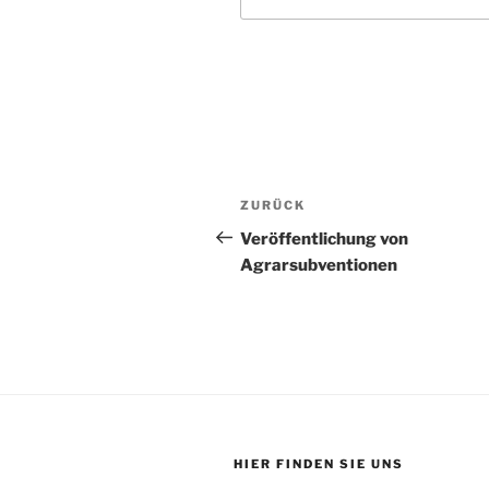
Beitragsnavigation
Vorheriger
ZURÜCK
Beitrag
Veröffentlichung von
Agrarsubventionen
HIER FINDEN SIE UNS