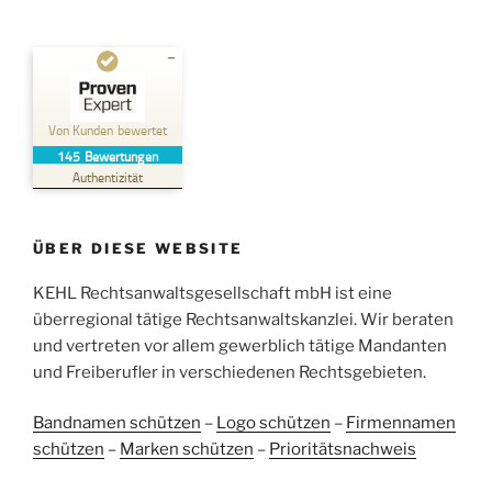
Kundenbewertungen und Erfahrungen zu
Kehl Rechtsanwaltsgesellschaft mbH
Von Kunden bewertet
145
Bewertungen
SEHR GUT
%
100
Authentizität
Empfehlungen auf
ProvenExpert.com
5,00
/
4,96
ÜBER DIESE WEBSITE
38
107
Bewertungen auf
KEHL Rechtsanwaltsgesellschaft mbH ist eine
2
Bewertungen von
ProvenExpert.com
anderen Quellen
überregional tätige Rechtsanwaltskanzlei. Wir beraten
und vertreten vor allem gewerblich tätige Mandanten
Blick aufs ProvenExpert-Profil werfen
und Freiberufler in verschiedenen Rechtsgebieten.
05.06.2026
Bandnamen schützen
–
Logo schützen
–
Firmennamen
schützen
–
Marken schützen
–
Prioritätsnachweis