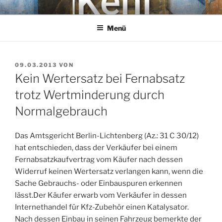
Zum
KEHL
Rechtsanwaltsgesellschaft mbH
Inhalt
Menü
springen
VERÖFFENTLICHT
09.03.2013
VON
AM
Kein Wertersatz bei Fernabsatz
trotz Wertminderung durch
Normalgebrauch
Das Amtsgericht Berlin-Lichtenberg (Az.: 31 C 30/12)
hat entschieden, dass der Verkäufer bei einem
Fernabsatzkaufvertrag vom Käufer nach dessen
Widerruf keinen Wertersatz verlangen kann, wenn die
Sache Gebrauchs- oder Einbauspuren erkennen
lässt.Der Käufer erwarb vom Verkäufer in dessen
Internethandel für Kfz-Zubehör einen Katalysator.
Nach dessen Einbau in seinen Fahrzeug bemerkte der