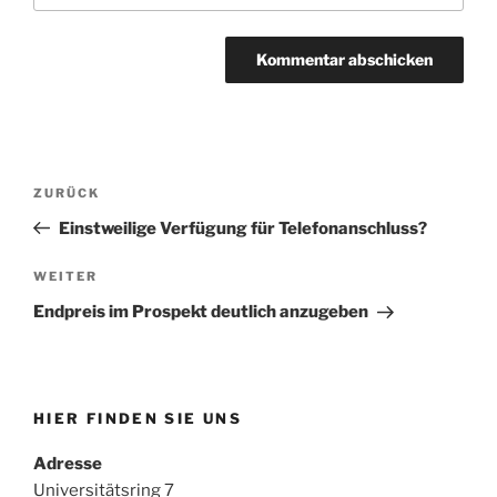
Beitragsnavigation
Vorheriger
ZURÜCK
Beitrag
Einstweilige Verfügung für Telefonanschluss?
Nächster
WEITER
Beitrag
Endpreis im Prospekt deutlich anzugeben
HIER FINDEN SIE UNS
Adresse
Universitätsring 7