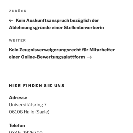
Beitragsnavigation
Vorheriger
ZURÜCK
Beitrag
Kein Auskunftsanspruch bezüglich der
Ablehnungsgründe einer Stellenbewerberin
Nächster
WEITER
Beitrag
Kein Zeugnisverweigerungsrecht für Mitarbeiter
einer Online-Bewertungsplattform
HIER FINDEN SIE UNS
Adresse
Universitätsring 7
06108 Halle (Saale)
Telefon
0345-2926700