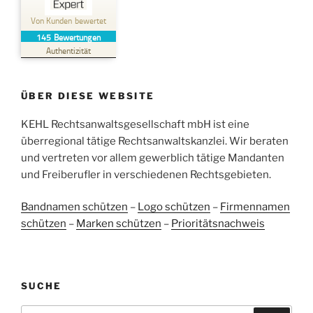
Kehl Rechtsanwaltsgesellschaft mbH
Von Kunden bewertet
145
Bewertungen
SEHR GUT
%
100
Authentizität
Empfehlungen auf
ProvenExpert.com
5,00
/
4,96
ÜBER DIESE WEBSITE
38
107
Bewertungen auf
KEHL Rechtsanwaltsgesellschaft mbH ist eine
2
Bewertungen von
ProvenExpert.com
anderen Quellen
überregional tätige Rechtsanwaltskanzlei. Wir beraten
und vertreten vor allem gewerblich tätige Mandanten
Blick aufs ProvenExpert-Profil werfen
und Freiberufler in verschiedenen Rechtsgebieten.
05.06.2026
Bandnamen schützen
–
Logo schützen
–
Firmennamen
schützen
–
Marken schützen
–
Prioritätsnachweis
SUCHE