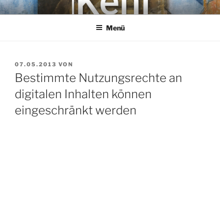
Zum
KEHL
Rechtsanwaltsgesellschaft mbH
Inhalt
Menü
springen
VERÖFFENTLICHT
07.05.2013
VON
AM
Bestimmte Nutzungsrechte an
digitalen Inhalten können
eingeschränkt werden