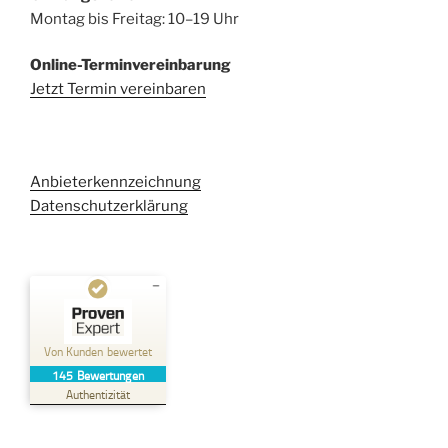
Montag bis Freitag: 10–19 Uhr
Online-Terminvereinbarung
Jetzt Termin vereinbaren
Anbieterkennzeichnung
Datenschutzerklärung
Kundenbewertungen und Erfahrungen zu
Kehl Rechtsanwaltsgesellschaft mbH
Von Kunden bewertet
145
Bewertungen
SEHR GUT
%
100
Authentizität
Empfehlungen auf
ProvenExpert.com
5,00
/
4,96