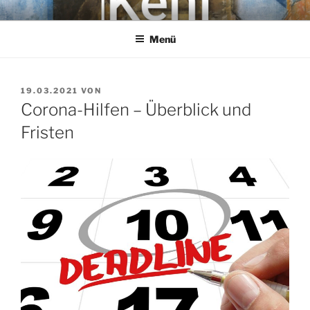
Zum
KEHL
Rechtsanwaltsgesellschaft mbH
Inhalt
Menü
springen
VERÖFFENTLICHT
19.03.2021
VON
AM
Corona-Hilfen – Überblick und
Fristen