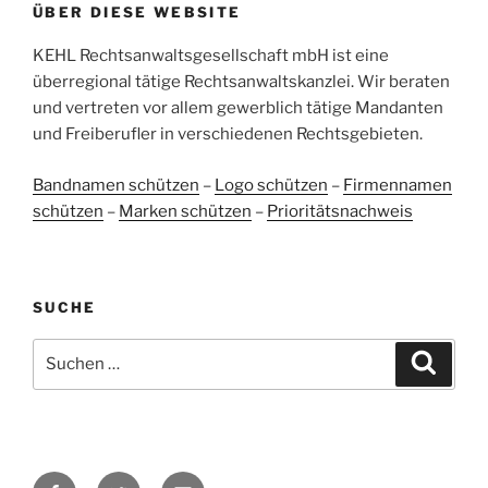
ÜBER DIESE WEBSITE
38
107
Bewertungen auf
KEHL Rechtsanwaltsgesellschaft mbH ist eine
2
Bewertungen von
ProvenExpert.com
anderen Quellen
überregional tätige Rechtsanwaltskanzlei. Wir beraten
und vertreten vor allem gewerblich tätige Mandanten
Blick aufs ProvenExpert-Profil werfen
und Freiberufler in verschiedenen Rechtsgebieten.
05.06.2026
Bandnamen schützen
–
Logo schützen
–
Firmennamen
schützen
–
Marken schützen
–
Prioritätsnachweis
SUCHE
Suchen
Suche
nach:
Facebook
Twitter
E-