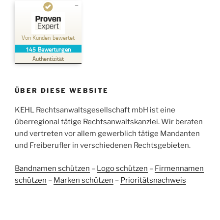
Kundenbewertungen und Erfahrungen zu
Kehl Rechtsanwaltsgesellschaft mbH
Von Kunden bewertet
145
Bewertungen
SEHR GUT
%
100
Authentizität
Empfehlungen auf
ProvenExpert.com
5,00
/
4,96
ÜBER DIESE WEBSITE
38
107
Bewertungen auf
KEHL Rechtsanwaltsgesellschaft mbH ist eine
2
Bewertungen von
ProvenExpert.com
anderen Quellen
überregional tätige Rechtsanwaltskanzlei. Wir beraten
und vertreten vor allem gewerblich tätige Mandanten
Blick aufs ProvenExpert-Profil werfen
und Freiberufler in verschiedenen Rechtsgebieten.
05.06.2026
Bandnamen schützen
–
Logo schützen
–
Firmennamen
schützen
–
Marken schützen
–
Prioritätsnachweis