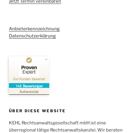
Jetzt Termin vereinbaren
Anbieterkennzeichnung
Datenschutzerklärung
Kundenbewertungen und Erfahrungen zu
Kehl Rechtsanwaltsgesellschaft mbH
Von Kunden bewertet
145
Bewertungen
SEHR GUT
%
100
Authentizität
Empfehlungen auf
ProvenExpert.com
5,00
/
4,96
ÜBER DIESE WEBSITE
38
107
Bewertungen auf
KEHL Rechtsanwaltsgesellschaft mbH ist eine
2
Bewertungen von
ProvenExpert.com
anderen Quellen
überregional tätige Rechtsanwaltskanzlei. Wir beraten