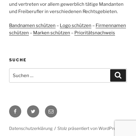
und vertreten vor allem gewerblich tätige Mandanten
Blick aufs ProvenExpert-Profil werfen
und Freiberufler in verschiedenen Rechtsgebieten.
05.06.2026
Bandnamen schützen
–
Logo schützen
–
Firmennamen
schützen
–
Marken schützen
–
Prioritätsnachweis
SUCHE
Suchen
Suche
nach:
Facebook
Twitter
E-
Mail
Datenschutzerklärung
Stolz präsentiert von WordPress