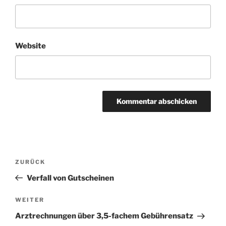
Website
Beitragsnavigation
Vorheriger
ZURÜCK
Beitrag
Verfall von Gutscheinen
Nächster
WEITER
Beitrag
Arztrechnungen über 3,5-fachem Gebührensatz