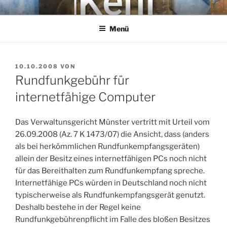
Zum
KEHL
Rechtsanwaltsgesellschaft mbH
Inhalt
Menü
springen
VERÖFFENTLICHT
10.10.2008
VON
AM
Rundfunkgebühr für
internetfähige Computer
Das Verwaltunsgericht Münster vertritt mit Urteil vom
26.09.2008 (Az. 7 K 1473/07) die Ansicht, dass (anders
als bei herkömmlichen Rundfunkempfangsgeräten)
allein der Besitz eines internetfähigen PCs noch nicht
für das Bereithalten zum Rundfunkempfang spreche.
Internetfähige PCs würden in Deutschland noch nicht
typischerweise als Rundfunkempfangsgerät genutzt.
Deshalb bestehe in der Regel keine
Rundfunkgebührenpflicht im Falle des bloßen Besitzes