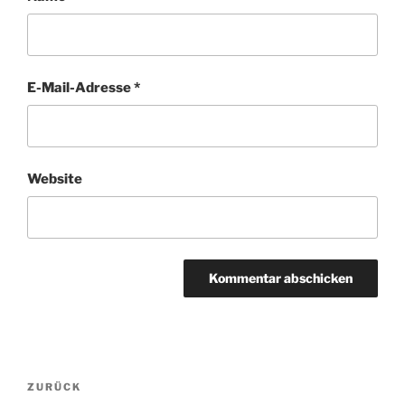
E-Mail-Adresse
*
Website
Beitragsnavigation
Vorheriger
ZURÜCK