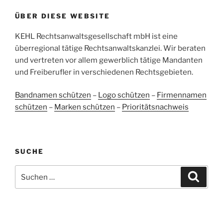
5,00
/
4,96
ÜBER DIESE WEBSITE
38
107
Bewertungen auf
KEHL Rechtsanwaltsgesellschaft mbH ist eine
2
Bewertungen von
ProvenExpert.com
anderen Quellen
überregional tätige Rechtsanwaltskanzlei. Wir beraten
und vertreten vor allem gewerblich tätige Mandanten
Blick aufs ProvenExpert-Profil werfen
und Freiberufler in verschiedenen Rechtsgebieten.
05.06.2026
Bandnamen schützen
–
Logo schützen
–
Firmennamen
schützen
–
Marken schützen
–
Prioritätsnachweis
SUCHE
Suchen
Suche
nach: