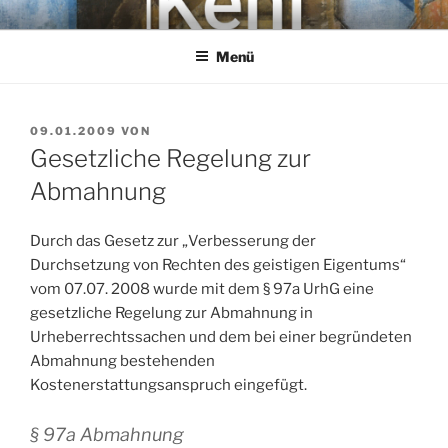
Zum
KEHL
Rechtsanwaltsgesellschaft mbH
Inhalt
Menü
springen
VERÖFFENTLICHT
09.01.2009
VON
AM
Gesetzliche Regelung zur
Abmahnung
Durch das Gesetz zur „Verbesserung der
Durchsetzung von Rechten des geistigen Eigentums“
vom 07.07. 2008 wurde mit dem § 97a UrhG eine
gesetzliche Regelung zur Abmahnung in
Urheberrechtssachen und dem bei einer begründeten
Abmahnung bestehenden
Kostenerstattungsanspruch eingefügt.
§ 97a Abmahnung