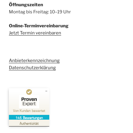
Öffnungszeiten
Montag bis Freitag: 10–19 Uhr
Online-Terminvereinbarung
Jetzt Termin vereinbaren
Anbieterkennzeichnung
Datenschutzerklärung
Kundenbewertungen und Erfahrungen zu
Kehl Rechtsanwaltsgesellschaft mbH
Von Kunden bewertet
145
Bewertungen
SEHR GUT
%
100
Authentizität
Empfehlungen auf
ProvenExpert.com