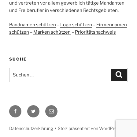
und vertreten vor allem gewerblich tätige Mandanten
Blick aufs ProvenExpert-Profil werfen
und Freiberufler in verschiedenen Rechtsgebieten.
05.06.2026
Bandnamen schützen
–
Logo schützen
–
Firmennamen
schützen
–
Marken schützen
–
Prioritätsnachweis
SUCHE
Suchen
Suche
nach:
Facebook
Twitter
E-
Mail
Datenschutzerklärung
Stolz präsentiert von WordPress