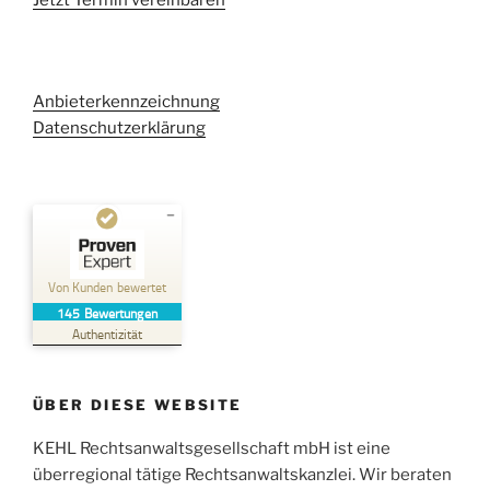
Jetzt Termin vereinbaren
Anbieterkennzeichnung
Datenschutzerklärung
Kundenbewertungen und Erfahrungen zu
Kehl Rechtsanwaltsgesellschaft mbH
Von Kunden bewertet
145
Bewertungen
SEHR GUT
%
100
Authentizität
Empfehlungen auf
ProvenExpert.com
5,00
/
4,96
ÜBER DIESE WEBSITE
38
107
Bewertungen auf
KEHL Rechtsanwaltsgesellschaft mbH ist eine
2
Bewertungen von
ProvenExpert.com
anderen Quellen
überregional tätige Rechtsanwaltskanzlei. Wir beraten