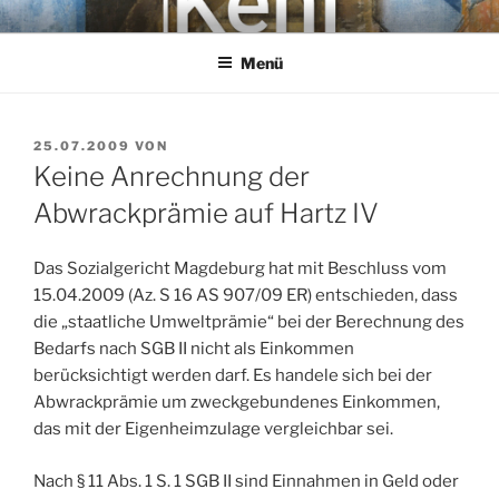
Zum
KEHL
Rechtsanwaltsgesellschaft mbH
Inhalt
Menü
springen
VERÖFFENTLICHT
25.07.2009
VON
AM
Keine Anrechnung der
Abwrackprämie auf Hartz IV
Das Sozialgericht Magdeburg hat mit Beschluss vom
15.04.2009 (Az. S 16 AS 907/09 ER) entschieden, dass
die „staatliche Umweltprämie“ bei der Berechnung des
Bedarfs nach SGB II nicht als Einkommen
berücksichtigt werden darf. Es handele sich bei der
Abwrackprämie um zweckgebundenes Einkommen,
das mit der Eigenheimzulage vergleichbar sei.
Nach § 11 Abs. 1 S. 1 SGB II sind Einnahmen in Geld oder