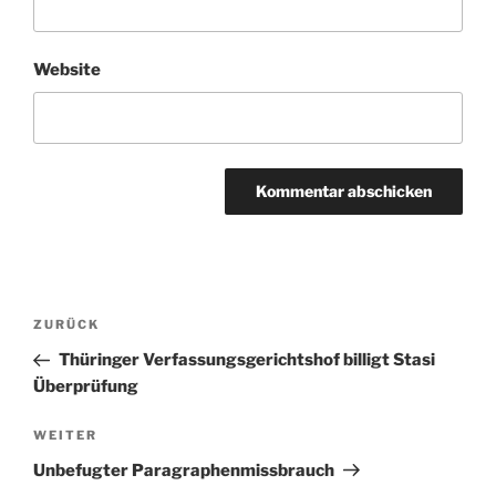
Website
Beitragsnavigation
Vorheriger
ZURÜCK
Beitrag
Thüringer Verfassungsgerichtshof billigt Stasi
Überprüfung
Nächster
WEITER
Beitrag
Unbefugter Paragraphenmissbrauch