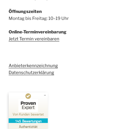
Öffnungszeiten
Montag bis Freitag: 10–19 Uhr
Online-Terminvereinbarung
Jetzt Termin vereinbaren
Anbieterkennzeichnung
Datenschutzerklärung
Kundenbewertungen und Erfahrungen zu
Kehl Rechtsanwaltsgesellschaft mbH
Von Kunden bewertet
145
Bewertungen
SEHR GUT
%
100
Authentizität