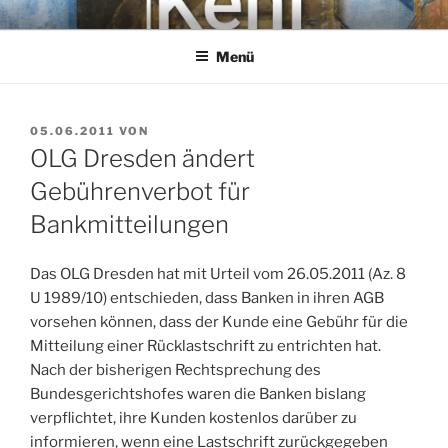
Zum
KEHL
Rechtsanwaltsgesellschaft mbH
Inhalt
Menü
springen
VERÖFFENTLICHT
05.06.2011
VON
AM
OLG Dresden ändert
Gebührenverbot für
Bankmitteilungen
Das OLG Dresden hat mit Urteil vom 26.05.2011 (Az. 8
U 1989/10) entschieden, dass Banken in ihren AGB
vorsehen können, dass der Kunde eine Gebühr für die
Mitteilung einer Rücklastschrift zu entrichten hat.
Nach der bisherigen Rechtsprechung des
Bundesgerichtshofes waren die Banken bislang
verpflichtet, ihre Kunden kostenlos darüber zu
informieren, wenn eine Lastschrift zurückgegeben