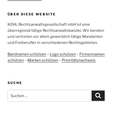
Empfehlungen auf
ProvenExpert.com
5,00
/
4,96
ÜBER DIESE WEBSITE
38
107
Bewertungen auf
KEHL Rechtsanwaltsgesellschaft mbH ist eine
2
Bewertungen von
ProvenExpert.com
anderen Quellen
überregional tätige Rechtsanwaltskanzlei. Wir beraten
und vertreten vor allem gewerblich tätige Mandanten
Blick aufs ProvenExpert-Profil werfen
und Freiberufler in verschiedenen Rechtsgebieten.
05.06.2026
Bandnamen schützen
–
Logo schützen
–
Firmennamen
schützen
–
Marken schützen
–
Prioritätsnachweis
SUCHE
Suchen
Suche
nach: